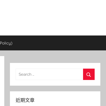
olicy)
Search
for:
Search
近期文章