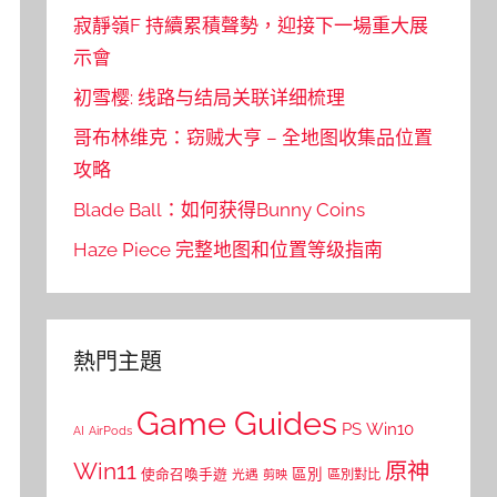
寂靜嶺F 持續累積聲勢，迎接下一場重大展
示會
初雪樱: 线路与结局关联详细梳理
哥布林维克：窃贼大亨 – 全地图收集品位置
攻略
Blade Ball：如何获得Bunny Coins
Haze Piece 完整地图和位置等级指南
熱門主題
Game Guides
PS
Win10
AI
AirPods
Win11
原神
區別
使命召喚手遊
區別對比
光遇
剪映