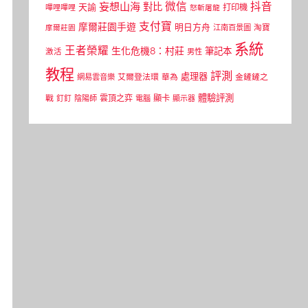
微信
抖音
妄想山海
對比
天諭
打印機
嗶哩嗶哩
怒斬屠龍
支付寶
摩爾莊園手遊
明日方舟
江南百景圖
淘寶
摩爾莊園
系統
王者榮耀
生化危機8：村莊
筆記本
激活
男性
教程
評測
處理器
網易雲音樂
艾爾登法環
華為
金鏟鏟之
體驗評測
顯卡
戰
雲頂之弈
釘釘
陰陽師
電腦
顯示器