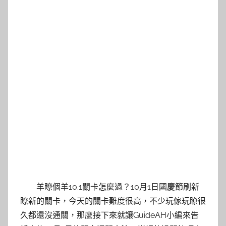
羊瞭個羊10.1關卡怎麼過？10月1日國慶節刷新
瞭新的關卡，今天的關卡難度很高，不少玩傢玩瞭很
久都還沒通關，那麼接下來就讓GuideAH小編來告