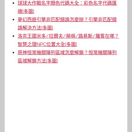
球球大作戰名字顏色代碼大全：彩色名字代碼匯
總[多圖]
夢幻西遊引擎非匹配錯誤怎麼辦？引擎非匹配錯
誤解決方法[多圖]
洛克王國米多/拉爾夫/萌萌/路易斯/羅賓在哪？
智慧之理NPC位置大全[多圖]
原神恒常機關陣列區域怎麼解鎖？恒常機關陣列
區域解鎖方法[多圖]