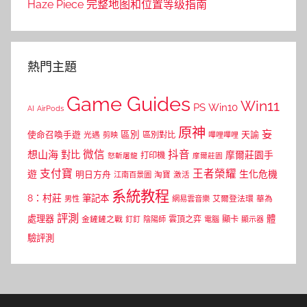
Haze Piece 完整地图和位置等级指南
熱門主題
Game Guides
Win11
PS
Win10
AI
AirPods
原神
妄
區別
使命召喚手遊
區別對比
天諭
光遇
剪映
嗶哩嗶哩
微信
抖音
想山海
對比
摩爾莊園手
打印機
怒斬屠龍
摩爾莊園
支付寶
王者榮耀
遊
生化危機
明日方舟
江南百景圖
淘寶
激活
系統教程
8：村莊
筆記本
網易雲音樂
艾爾登法環
華為
男性
評測
體
處理器
顯卡
金鏟鏟之戰
雲頂之弈
釘釘
陰陽師
電腦
顯示器
驗評測