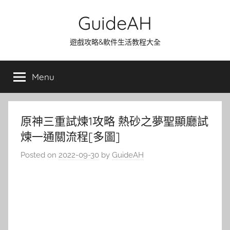
Skip
GuideAH
to
content
遊戲攻略&軟件生活教程大全
Menu
原神三重試煉1攻略 熱砂之夢聖顯廳試
煉一通關流程[多圖]
Posted on
2022-09-30
by
GuideAH