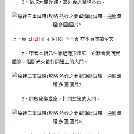
6、拾取元能光錐，靠近復原擬構基石。
上一頁 [1]
[2]
[3] [4] [5] [6] 下一頁 在本頁閱讀全文
7、帶著本相元件靠近隱形墻壁，它就會變回實
體瞭，阻斷光束後打開邊上的大門。
8、開啟秘儀臺座，打開左邊的大門。