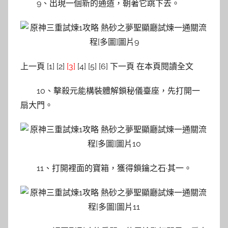
9、出現一個新的通道，朝著它跳下去。
上一頁 [1] [2]
[3]
[4] [5] [6] 下一頁 在本頁閱讀全文
10、擊殺元能構裝體解鎖秘儀臺座，先打開一
扇大門。
11、打開裡面的寶箱，獲得鎖鑰之石·其一。