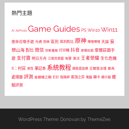
熱門主題
Game Guides
Win11
PS
Win10
AI
AirPods
原神
妄
區別
使命召喚手遊
區別對比
天諭
光遇
剪映
嗶哩嗶哩
微信
抖音
想山海
對比
摩爾莊園手
打印機
怒斬屠龍
摩爾莊園
支付寶
王者榮耀
遊
生化危機
明日方舟
江南百景圖
淘寶
激活
系統教程
8：村莊
筆記本
網易雲音樂
艾爾登法環
華為
男性
評測
體
處理器
顯卡
金鏟鏟之戰
雲頂之弈
釘釘
陰陽師
電腦
顯示器
驗評測
WordPress Theme: Donovan by ThemeZee.