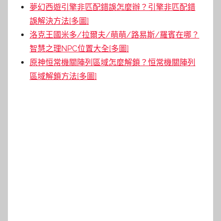
夢幻西遊引擎非匹配錯誤怎麼辦？引擎非匹配錯
誤解決方法[多圖]
洛克王國米多/拉爾夫/萌萌/路易斯/羅賓在哪？
智慧之理NPC位置大全[多圖]
原神恒常機關陣列區域怎麼解鎖？恒常機關陣列
區域解鎖方法[多圖]