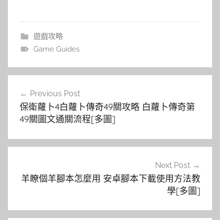
遊戲攻略
Game Guides
文
Previous Post
章
保衛蘿卜4白蘿卜傳奇49關攻略 白蘿卜傳奇第
導
49關圖文通關流程[多圖]
覽
Next Post
羊瞭個羊腳本怎麼用 安卓腳本下載使用方法教
學[多圖]