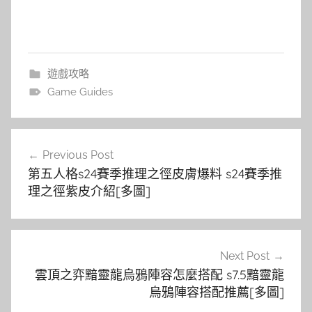
遊戲攻略
Game Guides
文
Previous Post
章
第五人格s24賽季推理之徑皮膚爆料 s24賽季推
導
理之徑紫皮介紹[多圖]
覽
Next Post
雲頂之弈黯靈龍烏鴉陣容怎麼搭配 s7.5黯靈龍
烏鴉陣容搭配推薦[多圖]