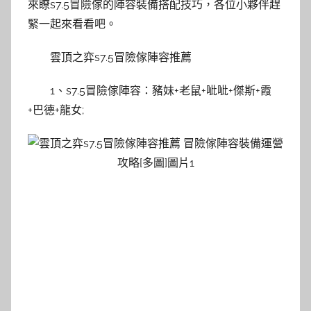
來瞭s7.5冒險傢的陣容裝備搭配技巧，各位小夥伴趕
緊一起來看看吧。
雲頂之弈s7.5冒險傢陣容推薦
1、s7.5冒險傢陣容：豬妹+老鼠+呲呲+傑斯+霞
+巴德+龍女;