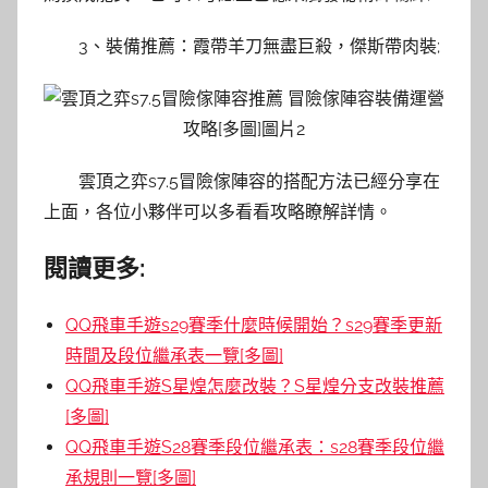
3、裝備推薦：霞帶羊刀無盡巨殺，傑斯帶肉裝;
雲頂之弈s7.5冒險傢陣容的搭配方法已經分享在
上面，各位小夥伴可以多看看攻略瞭解詳情。
閱讀更多:
QQ飛車手遊s29賽季什麼時候開始？s29賽季更新
時間及段位繼承表一覽[多圖]
QQ飛車手遊S星煌怎麼改裝？S星煌分支改裝推薦
[多圖]
QQ飛車手遊S28賽季段位繼承表：s28賽季段位繼
承規則一覽[多圖]