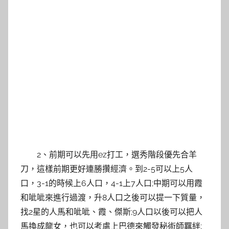
2、前期可以先用ez打工，選秀階段優先合羊
刀，這樣前期更好連勝攢經濟。到2-5可以上5人
口，3-1的時候上6人口，4-1上7人口;中期可以用霞
和呲呲來進行過渡，升8人口之後可以提一下質量，
找2星的人馬和呲呲、霞、傑斯;9人口以後可以把人
馬換成龍女，也可以考慮上巴德來觸發秘術師羈絆;