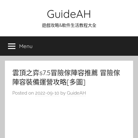
Skip
GuideAH
to
content
遊戲攻略&軟件生活教程大全
Menu
雲頂之弈s7.5冒險傢陣容推薦 冒險傢
陣容裝備運營攻略[多圖]
Posted on
2022-09-10
by
GuideAH