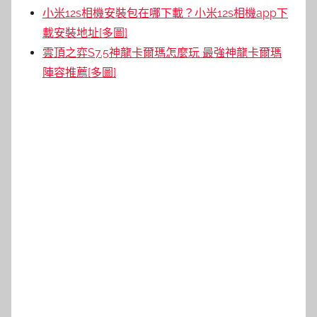
小米12s相機安裝包在哪下載？小米12s相機app下
載安裝地址[多圖]
雲頂之弈S7.5神龍卡爾瑪怎麼玩 最強神龍卡爾瑪
陣容推薦[多圖]