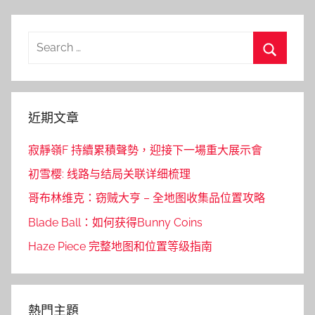
Search
for:
Search
近期文章
寂靜嶺F 持續累積聲勢，迎接下一場重大展示會
初雪樱: 线路与结局关联详细梳理
哥布林维克：窃贼大亨 – 全地图收集品位置攻略
Blade Ball：如何获得Bunny Coins
Haze Piece 完整地图和位置等级指南
熱門主題