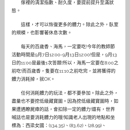
傢裡的清潔指數、耐久度，要提前提升至滿狀
態。
這樣，才可以恢復更多的體力。除此之外，臥室
的規模，也影響著休息次數。
每天的百歲香、海馬，一定要吃!今年的教師節
活動時間是9月7日12:00-9月13日12:00!但是，9月13
日的11:00是最後1次答題!所以，海馬一定要在8:00之
前吃!而百歲香，隻要在11:10之前吃完，並將獲得的
體力消耗掉，就OK。
任何消耗體力的玩法，都不要參加。除此之外，
盡量也不要挖低級藏寶圖。因為挖低級藏寶圖時，如
果遭遇瞭屍瘴的話，會扣除一定的體力!還有，世界
喊話也是要消耗體力的哦!知識老人出現的地點和坐
標為：西梁女國：(134,35)、(83,62)、(28,99)、