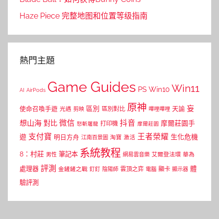
Haze Piece 完整地图和位置等级指南
熱門主題
Game Guides
Win11
PS
Win10
AI
AirPods
原神
妄
區別
使命召喚手遊
區別對比
天諭
光遇
剪映
嗶哩嗶哩
微信
抖音
想山海
對比
摩爾莊園手
打印機
怒斬屠龍
摩爾莊園
支付寶
王者榮耀
遊
生化危機
明日方舟
江南百景圖
淘寶
激活
系統教程
8：村莊
筆記本
網易雲音樂
艾爾登法環
華為
男性
評測
體
處理器
顯卡
金鏟鏟之戰
雲頂之弈
釘釘
陰陽師
電腦
顯示器
驗評測