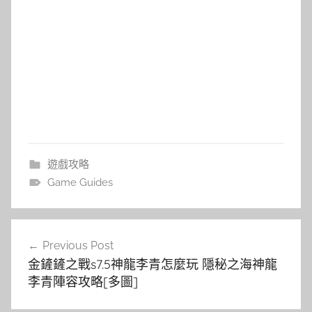
遊戲攻略
Game Guides
文
Previous Post
章
金鏟鏟之戰s7.5神龍李青怎麼玩 隱秘之海神龍
導
李青陣容攻略[多圖]
覽