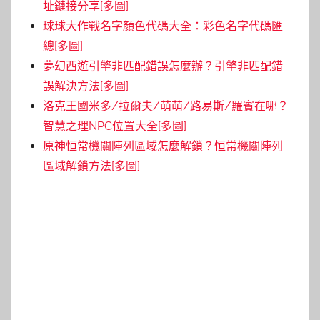
址鏈接分享[多圖]
球球大作戰名字顏色代碼大全：彩色名字代碼匯
總[多圖]
夢幻西遊引擎非匹配錯誤怎麼辦？引擎非匹配錯
誤解決方法[多圖]
洛克王國米多/拉爾夫/萌萌/路易斯/羅賓在哪？
智慧之理NPC位置大全[多圖]
原神恒常機關陣列區域怎麼解鎖？恒常機關陣列
區域解鎖方法[多圖]