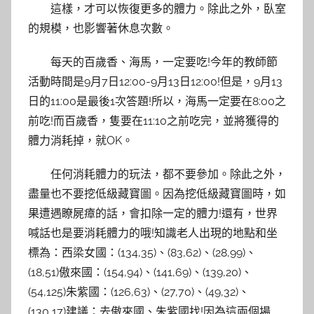
這樣，才可以恢復更多的體力。除此之外，臥室
的規模，也影響著休息次數。
每天的百歲香、海馬，一定要吃!今年的教師節
活動時間是9月7日12:00-9月13日12:00!但是，9月13
日的11:00是最後1次答題!所以，海馬一定要在8:00之
前吃!而百歲香，隻要在11:10之前吃完，並將獲得的
體力消耗掉，就OK。
任何消耗體力的玩法，都不要參加。除此之外，
盡量也不要挖低級藏寶圖。因為挖低級藏寶圖時，如
果遭遇瞭屍瘴的話，會扣除一定的體力!還有，世界
喊話也是要消耗體力的哦!知識老人出現的地點和坐
標為：西梁女國：(134,35)、(83,62)、(28,99)、
(18,51)傲來國：(154,94)、(141,69)、(139,20)、
(54,125)朱紫國：(126,63)、(27,70)、(49,32)、
(130,17)建議：去傲來國、朱紫國找!因為這兩個場