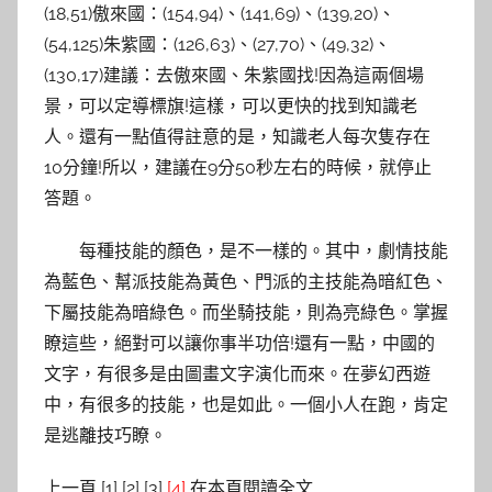
(18,51)傲來國：(154,94)、(141,69)、(139,20)、
(54,125)朱紫國：(126,63)、(27,70)、(49,32)、
(130,17)建議：去傲來國、朱紫國找!因為這兩個場
景，可以定導標旗!這樣，可以更快的找到知識老
人。還有一點值得註意的是，知識老人每次隻存在
10分鐘!所以，建議在9分50秒左右的時候，就停止
答題。
每種技能的顏色，是不一樣的。其中，劇情技能
為藍色、幫派技能為黃色、門派的主技能為暗紅色、
下屬技能為暗綠色。而坐騎技能，則為亮綠色。掌握
瞭這些，絕對可以讓你事半功倍!還有一點，中國的
文字，有很多是由圖畫文字演化而來。在夢幻西遊
中，有很多的技能，也是如此。一個小人在跑，肯定
是逃離技巧瞭。
上一頁 [1] [2] [3]
[4]
在本頁閱讀全文