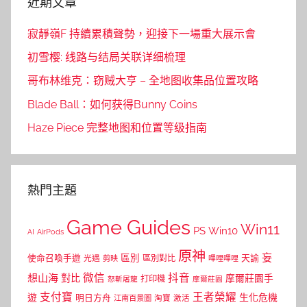
近期文章
寂靜嶺F 持續累積聲勢，迎接下一場重大展示會
初雪樱: 线路与结局关联详细梳理
哥布林维克：窃贼大亨 – 全地图收集品位置攻略
Blade Ball：如何获得Bunny Coins
Haze Piece 完整地图和位置等级指南
熱門主題
Game Guides
Win11
PS
Win10
AI
AirPods
原神
妄
區別
使命召喚手遊
區別對比
天諭
光遇
剪映
嗶哩嗶哩
微信
抖音
想山海
對比
摩爾莊園手
打印機
怒斬屠龍
摩爾莊園
支付寶
王者榮耀
遊
生化危機
明日方舟
江南百景圖
淘寶
激活