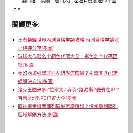
第四堆：禁閣二層四人門左邊有機關燈的平臺
上。
閱讀更多:
王者榮耀世界內測資格申請攻略 內測資格申請地
址鏈接分享[多圖]
球球大作戰名字顏色代碼大全：彩色名字代碼匯
總[多圖]
夢幻西遊引擎非匹配錯誤怎麼辦？引擎非匹配錯
誤解決方法[多圖]
洛克王國米多/拉爾夫/萌萌/路易斯/羅賓在哪？
智慧之理NPC位置大全[多圖]
原神恒常機關陣列區域怎麼解鎖？恒常機關陣列
區域解鎖方法[多圖]