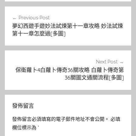
文
Previous Post
章
夢幻西遊手遊妙法試煉第十一章攻略 妙法試煉
導
第十一章怎麼過[多圖]
覽
Next Post
保衛蘿卜4白蘿卜傳奇36關攻略 白蘿卜傳奇第
36關圖文通關流程[多圖]
發佈留言
發佈留言必須填寫的電子郵件地址不會公開。
必填
欄位標示為
*