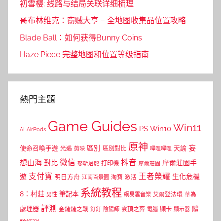
初雪樱: 线路与结局关联详细梳理
哥布林维克：窃贼大亨 – 全地图收集品位置攻略
Blade Ball：如何获得Bunny Coins
Haze Piece 完整地图和位置等级指南
熱門主題
Game Guides
Win11
PS
Win10
AI
AirPods
原神
妄
區別
使命召喚手遊
區別對比
天諭
光遇
剪映
嗶哩嗶哩
微信
抖音
想山海
對比
摩爾莊園手
打印機
怒斬屠龍
摩爾莊園
支付寶
王者榮耀
遊
生化危機
明日方舟
江南百景圖
淘寶
激活
系統教程
8：村莊
筆記本
網易雲音樂
艾爾登法環
華為
男性
評測
體
處理器
顯卡
金鏟鏟之戰
雲頂之弈
釘釘
陰陽師
電腦
顯示器