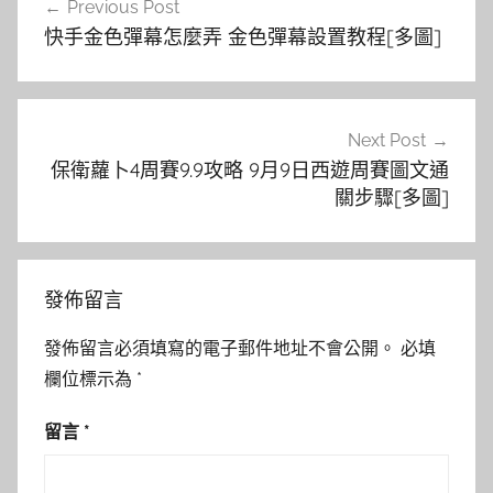
Previous Post
章
快手金色彈幕怎麼弄 金色彈幕設置教程[多圖]
導
覽
Next Post
保衛蘿卜4周賽9.9攻略 9月9日西遊周賽圖文通
關步驟[多圖]
發佈留言
發佈留言必須填寫的電子郵件地址不會公開。
必填
欄位標示為
*
留言
*