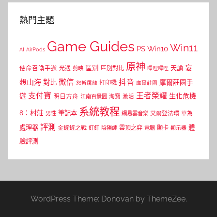
熱門主題
Game Guides
Win11
PS
Win10
AI
AirPods
原神
妄
區別
使命召喚手遊
區別對比
天諭
光遇
剪映
嗶哩嗶哩
微信
抖音
想山海
對比
摩爾莊園手
打印機
怒斬屠龍
摩爾莊園
支付寶
王者榮耀
遊
生化危機
明日方舟
江南百景圖
淘寶
激活
系統教程
8：村莊
筆記本
網易雲音樂
艾爾登法環
華為
男性
評測
體
處理器
顯卡
金鏟鏟之戰
雲頂之弈
釘釘
陰陽師
電腦
顯示器
驗評測
WordPress Theme: Donovan by ThemeZee.