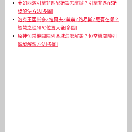
夢幻西遊引擎非匹配錯誤怎麼辦？引擎非匹配錯
誤解決方法[多圖]
洛克王國米多/拉爾夫/萌萌/路易斯/羅賓在哪？
智慧之理NPC位置大全[多圖]
原神恒常機關陣列區域怎麼解鎖？恒常機關陣列
區域解鎖方法[多圖]