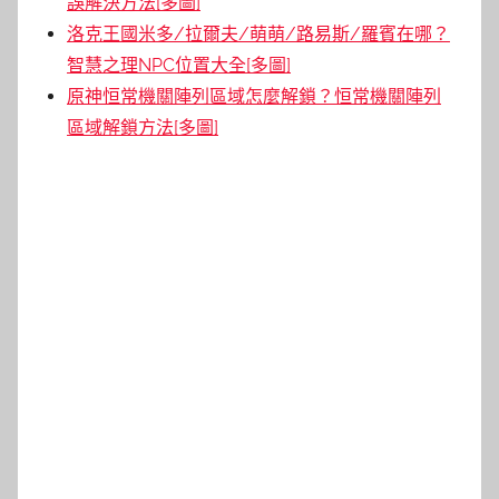
誤解決方法[多圖]
洛克王國米多/拉爾夫/萌萌/路易斯/羅賓在哪？
智慧之理NPC位置大全[多圖]
原神恒常機關陣列區域怎麼解鎖？恒常機關陣列
區域解鎖方法[多圖]