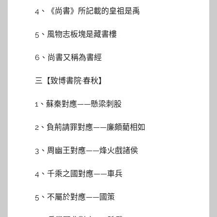
4、《尚書》所記載的皇祖是禹
5、風物志板塊是藏書樓
6、尚書又稱為書經
三【致博書院·春秋】
1、蘇秦對應——懸梁刺股
2、負荊請罪對應——廉頗藺相如
3、周幽王對應——烽火戲諸侯
4、千乘之國對應——車兵
5、不屬於對應——國策