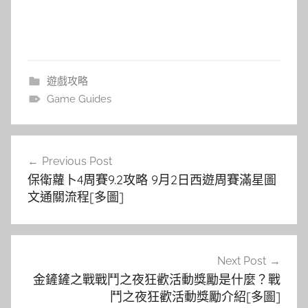
遊戲攻略
Game Guides
文
Previous Post
章
保衛蘿卜4周賽9.2攻略 9月2日西遊周賽滿星圖
導
文通關流程[多圖]
覽
Next Post
金鏟鏟之戰戰鬥之夜狂歡活動獎勵是什麼？戰
鬥之夜狂歡活動獎勵介紹[多圖]