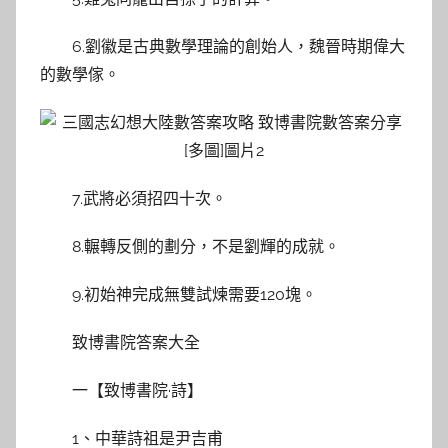
6.劉徽是古典數學理論的創始人，魏晉時期偉大
的數學傢。
7.武將必須招四十次。
8.輾轉反側的劃分，不是劉輝的成就。
9.初始神完成無雙試煉需要120塊。
致博書院答案大全
一【致博書院·詩】
1、中華詩祖是尹吉甫