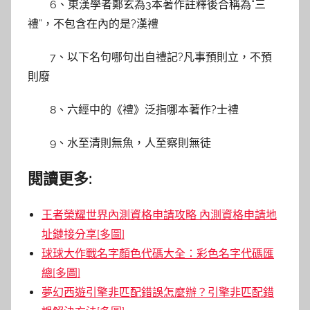
6、東漢學者鄭玄為3本著作註釋後合稱為“三
禮”，不包含在內的是?漢禮
7、以下名句哪句出自禮記?凡事預則立，不預
則廢
8、六經中的《禮》泛指哪本著作?士禮
9、水至清則無魚，人至察則無徒
閱讀更多:
王者榮耀世界內測資格申請攻略 內測資格申請地
址鏈接分享[多圖]
球球大作戰名字顏色代碼大全：彩色名字代碼匯
總[多圖]
夢幻西遊引擎非匹配錯誤怎麼辦？引擎非匹配錯