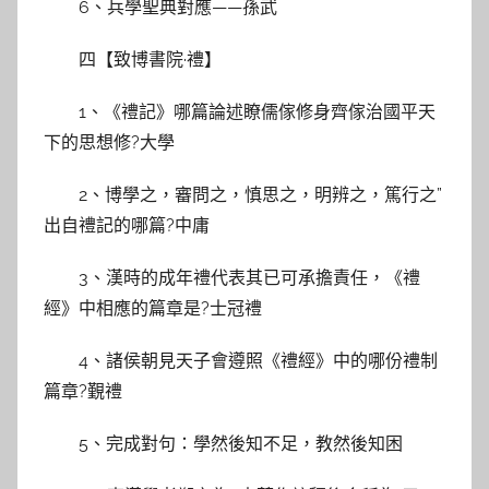
6、兵學聖典對應——孫武
四【致博書院·禮】
1、《禮記》哪篇論述瞭儒傢修身齊傢治國平天
下的思想修?大學
2、博學之，審問之，慎思之，明辨之，篤行之”
出自禮記的哪篇?中庸
3、漢時的成年禮代表其已可承擔責任，《禮
經》中相應的篇章是?士冠禮
4、諸侯朝見天子會遵照《禮經》中的哪份禮制
篇章?覲禮
5、完成對句：學然後知不足，教然後知困