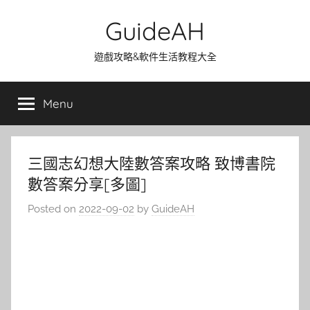
Skip
GuideAH
to
content
遊戲攻略&軟件生活教程大全
Menu
三國志幻想大陸數答案攻略 致博書院
數答案分享[多圖]
Posted on
2022-09-02
by
GuideAH