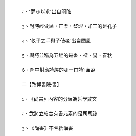
2、“夢寐以求”出自關雎
3、對詩經做過，正樂，整理，加工的是孔子
4、“執子之手與子偕老”出自國風
5、與詩並稱為五經的是書、禮、易、春秋
6、圖中對應詩經的哪一首詩?蒹葭
二【致博書院·書】
1、《尚書》內容的分類為哲學散文
2、武將立繪含有書元素的是司馬懿
3、《尚書》不包括漢書