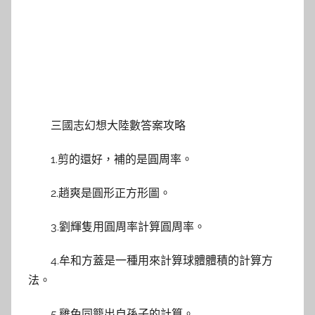
三國志幻想大陸數答案攻略
1.剪的還好，補的是圓周率。
2.趙爽是圓形正方形圖。
3.劉輝隻用圓周率計算圓周率。
4.牟和方蓋是一種用來計算球體體積的計算方
法。
5.雞兔同籠出自孫子的計算。