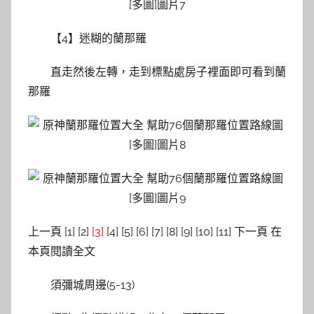
【4】迷糊的蘭那羅
直走然後左轉，走到標點處房子裡面即可看到蘭
那羅
上一頁 [1] [2]
[3]
[4] [5] [6] [7] [8] [9] [10] [11] 下一頁 在
本頁閱讀全文
須彌城周邊(5-13)