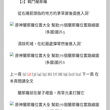
【2】戰鬥蘭那羅
從右邊箭頭指的地方的茅草屋後面進入洞*
清除死域，在紅圈處彈琴然後進入洞*
上一頁 [1]
[2]
[3] [4] [5] [6] [7] [8] [9] [10] [11] 下一頁 在
本頁閱讀全文
蘭那羅就在屋子裡面，用草元素打醒它