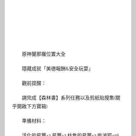
原神蘭那羅位置大全
隱藏成就「美德報酬&安全玩耍」
觀前提醒：
請完成【森林書】系列任務以及剪紙貼搜集(關
乎開啟下方寶箱)
準備材料：
活化的星蕈×2 星蕈×2 枯焦的星蕈×2 毗波耶×16