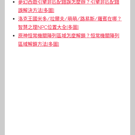
夢幻西遊引擎非匹配錯誤怎麼辦？引擎非匹配錯
誤解決方法[多圖]
洛克王國米多/拉爾夫/萌萌/路易斯/羅賓在哪？
智慧之理NPC位置大全[多圖]
原神恒常機關陣列區域怎麼解鎖？恒常機關陣列
區域解鎖方法[多圖]