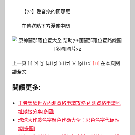
【72】愛音樂的蘭那羅
在傳送點下方瀑佈中間
上一頁 [1] [2] [3] [4] [5] [6] [7] [8] [9] [10]
[11]
在本頁閱
讀全文
閱讀更多:
王者榮耀世界內測資格申請攻略 內測資格申請地
址鏈接分享[多圖]
球球大作戰名字顏色代碼大全：彩色名字代碼匯
總[多圖]