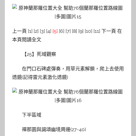
上一頁 [1] [2] [3] [4]
[5]
[6] [7] [8] [9] [10] [11] 下一頁 在
本頁閱讀全文
【25】死域觀察
在門口石碑處彈奏，用草元素解鎖，爬上去使用
透鏡(記得雷元素激化透鏡)
下半區域
禪那園與謁頌幽境周邊(27-40)