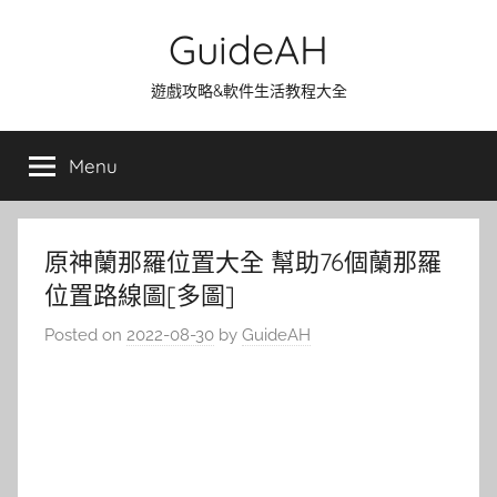
Skip
GuideAH
to
content
遊戲攻略&軟件生活教程大全
Menu
原神蘭那羅位置大全 幫助76個蘭那羅
位置路線圖[多圖]
Posted on
2022-08-30
by
GuideAH