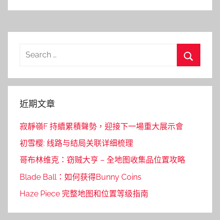
Search
for:
Search
近期文章
寂靜嶺F 持續累積聲勢，迎接下一場重大展示會
初雪樱: 线路与结局关联详细梳理
哥布林维克：窃贼大亨 – 全地图收集品位置攻略
Blade Ball：如何获得Bunny Coins
Haze Piece 完整地图和位置等级指南