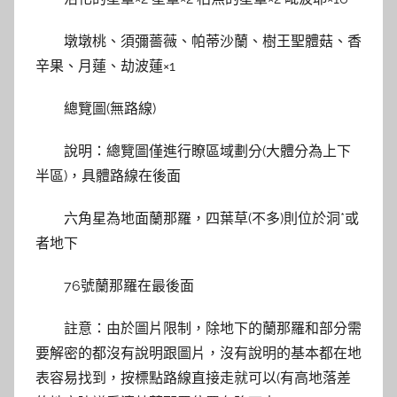
墩墩桃、須彌薔薇、帕蒂沙蘭、樹王聖體菇、香
辛果、月蓮、劫波蓮×1
總覽圖(無路線)
說明：總覽圖僅進行瞭區域劃分(大體分為上下
半區)，具體路線在後面
六角星為地面蘭那羅，四葉草(不多)則位於洞*或
者地下
76號蘭那羅在最後面
註意：由於圖片限制，除地下的蘭那羅和部分需
要解密的都沒有說明跟圖片，沒有說明的基本都在地
表容易找到，按標點路線直接走就可以(有高地落差