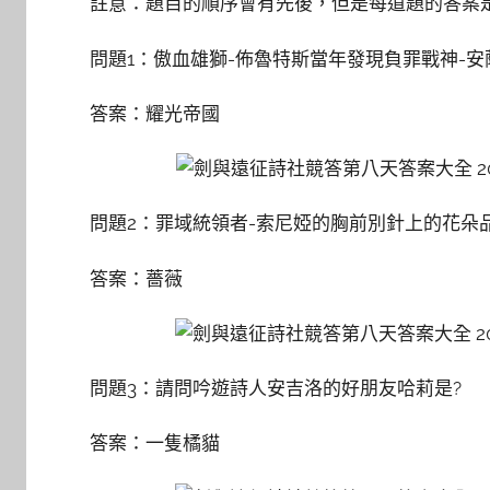
註意：題目的順序會有先後，但是每道題的答案
問題1：傲血雄獅-佈魯特斯當年發現負罪戰神-安
答案：耀光帝國
問題2：罪域統領者-索尼婭的胸前別針上的花朵
答案：薔薇
問題3：請問吟遊詩人安吉洛的好朋友哈莉是?
答案：一隻橘貓