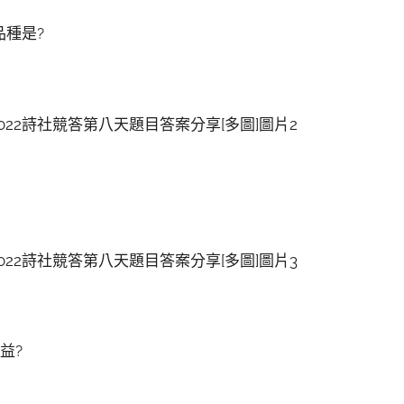
品種是?
益?