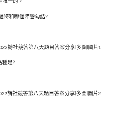
是唯一的。
薩特和哪個陣營勾結?
品種是?