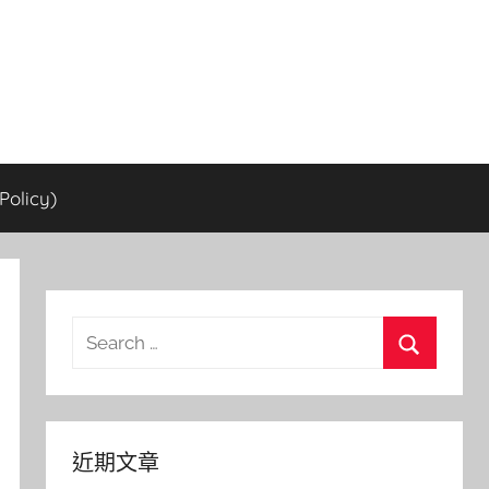
olicy)
Search
for:
Search
近期文章