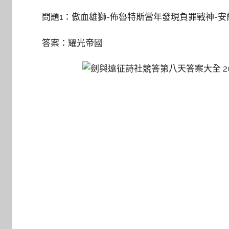
問題1：傲血雄獅-佈魯特斯當年發現負罪戰神-安
答案：耀光帝國