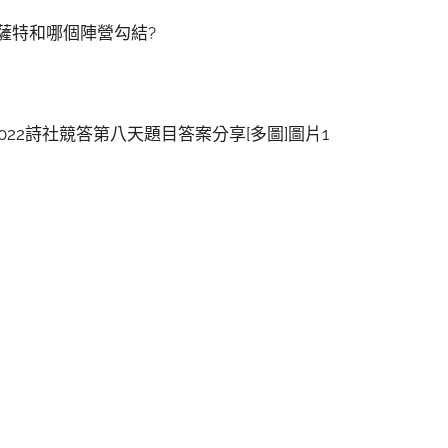
薩特和哪個陣營勾結?