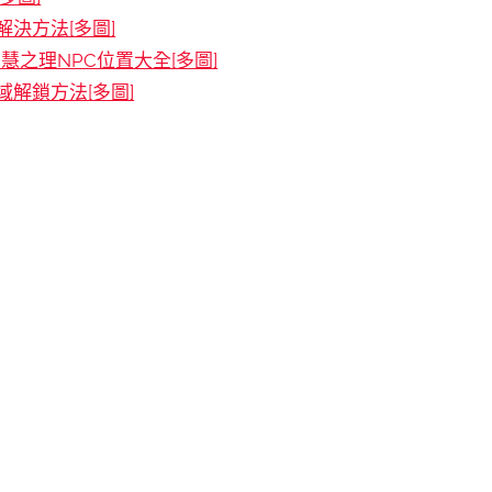
決方法[多圖]
慧之理NPC位置大全[多圖]
解鎖方法[多圖]