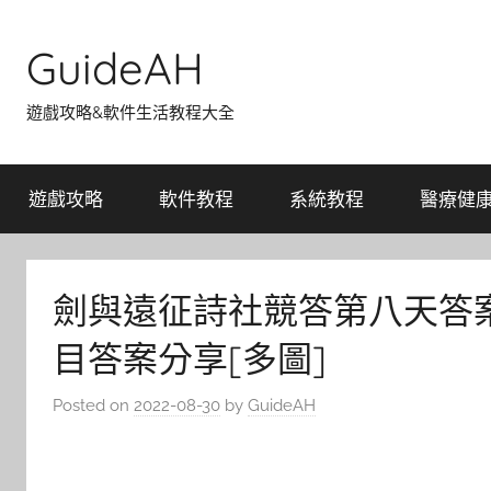
Skip
to
GuideAH
content
遊戲攻略&軟件生活教程大全
遊戲攻略
軟件教程
系統教程
醫療健
劍與遠征詩社競答第八天答案
目答案分享[多圖]
Posted on
2022-08-30
by
GuideAH