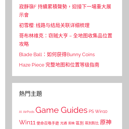
寂靜嶺F 持續累積聲勢，迎接下一場重大展
示會
初雪樱: 线路与结局关联详细梳理
哥布林维克：窃贼大亨 – 全地图收集品位置
攻略
Blade Ball：如何获得Bunny Coins
Haze Piece 完整地图和位置等级指南
熱門主題
Game Guides
PS
Win10
AI
AirPods
Win11
原神
區別
使命召喚手遊
區別對比
光遇
剪映