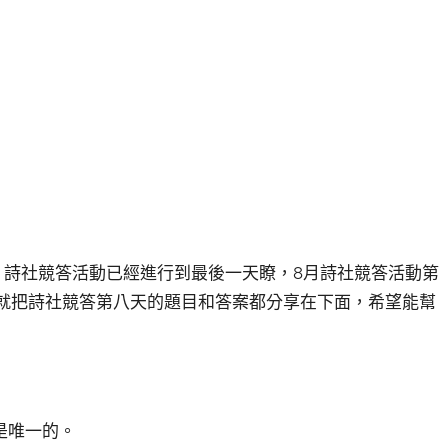
麼？詩社競答活動已經進行到最後一天瞭，8月詩社競答活動第
編這就把詩社競答第八天的題目和答案都分享在下面，希望能幫
是唯一的。