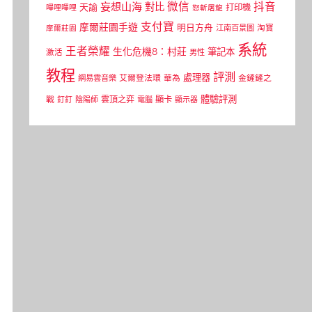
微信
抖音
妄想山海
對比
天諭
打印機
嗶哩嗶哩
怒斬屠龍
支付寶
摩爾莊園手遊
明日方舟
江南百景圖
淘寶
摩爾莊園
系統
王者榮耀
生化危機8：村莊
筆記本
激活
男性
教程
評測
處理器
網易雲音樂
艾爾登法環
華為
金鏟鏟之
體驗評測
顯卡
戰
雲頂之弈
釘釘
陰陽師
電腦
顯示器