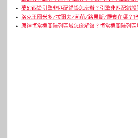
夢幻西遊引擎非匹配錯誤怎麼辦？引擎非匹配錯誤解
洛克王國米多/拉爾夫/萌萌/路易斯/羅賓在哪？智
原神恒常機關陣列區域怎麼解鎖？恒常機關陣列區域