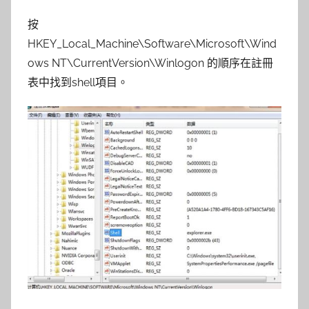
按
HKEY_Local_Machine\Software\Microsoft\Wind
ows NT\CurrentVersion\Winlogon 的順序在註冊
表中找到shell項目。