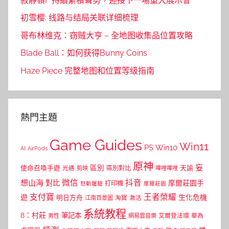
寂靜嶺F 持續累積聲勢，迎接下一場重大展示會
初雪樱: 线路与结局关联详细梳理
哥布林维克：窃贼大亨 – 全地图收集品位置攻略
Blade Ball：如何获得Bunny Coins
Haze Piece 完整地图和位置等级指南
熱門主題
Game Guides
Win11
PS
Win10
AI
AirPods
原神
妄
區別
使命召喚手遊
區別對比
天諭
光遇
剪映
嗶哩嗶哩
微信
抖音
想山海
對比
摩爾莊園手
打印機
怒斬屠龍
摩爾莊園
支付寶
王者榮耀
遊
生化危機
明日方舟
江南百景圖
淘寶
激活
系統教程
8：村莊
筆記本
網易雲音樂
艾爾登法環
華為
男性