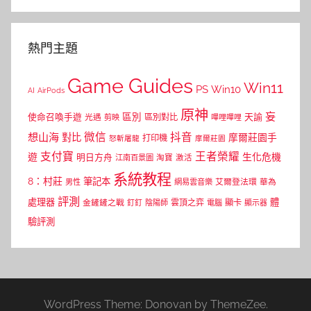
熱門主題
Game Guides
Win11
PS
Win10
AI
AirPods
原神
妄
區別
使命召喚手遊
區別對比
天諭
光遇
剪映
嗶哩嗶哩
微信
抖音
想山海
對比
摩爾莊園手
打印機
怒斬屠龍
摩爾莊園
支付寶
王者榮耀
遊
生化危機
明日方舟
江南百景圖
淘寶
激活
系統教程
8：村莊
筆記本
網易雲音樂
艾爾登法環
華為
男性
評測
體
處理器
顯卡
金鏟鏟之戰
雲頂之弈
釘釘
陰陽師
電腦
顯示器
驗評測
WordPress Theme: Donovan by ThemeZee.