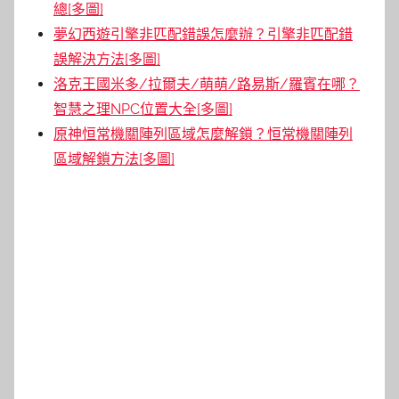
總[多圖]
夢幻西遊引擎非匹配錯誤怎麼辦？引擎非匹配錯
誤解決方法[多圖]
洛克王國米多/拉爾夫/萌萌/路易斯/羅賓在哪？
智慧之理NPC位置大全[多圖]
原神恒常機關陣列區域怎麼解鎖？恒常機關陣列
區域解鎖方法[多圖]