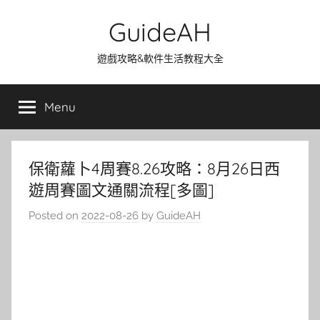
Skip
GuideAH
to
content
遊戲攻略&軟件生活教程大全
Menu
保衛蘿卜4周賽8.26攻略：8月26日西
遊周賽圖文通關流程[多圖]
Posted on
2022-08-26
by
GuideAH