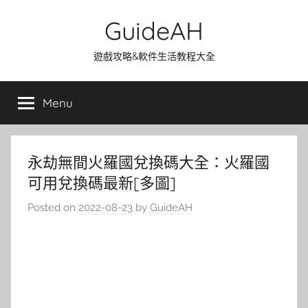
Skip
GuideAH
to
content
遊戲攻略&軟件生活教程大全
Menu
永劫無間火羅國兌換碼大全：火羅國
可用兌換碼最新[多圖]
Posted on
2022-08-23
by
GuideAH