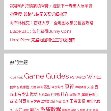
寂靜嶺F 持續累積聲勢，迎接下一場重大展示會
初雪樱: 线路与结局关联详细梳理
哥布林维克：窃贼大亨 – 全地图收集品位置攻略
Blade Ball：如何获得Bunny Coins
Haze Piece 完整地图和位置等级指南
熱門主題
Game Guides
Win11
PS
Win10
AI
AirPods
原神
妄
區別
使命召喚手遊
區別對比
天諭
光遇
剪映
嗶哩嗶哩
微信
抖音
想山海
對比
摩爾莊園手
打印機
怒斬屠龍
摩爾莊園
支付寶
王者榮耀
遊
生化危機
明日方舟
江南百景圖
淘寶
激活
系統教程
8：村莊
筆記本
網易雲音樂
艾爾登法環
華為
男性