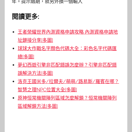
年。提示過期，就另外換一個輸入
閱讀更多:
王者榮耀世界內測資格申請攻略 內測資格申請地
址鏈接分享[多圖]
球球大作戰名字顏色代碼大全：彩色名字代碼匯
總[多圖]
夢幻西遊引擎非匹配錯誤怎麼辦？引擎非匹配錯
誤解決方法[多圖]
洛克王國米多/拉爾夫/萌萌/路易斯/羅賓在哪？
智慧之理NPC位置大全[多圖]
原神恒常機關陣列區域怎麼解鎖？恒常機關陣列
區域解鎖方法[多圖]