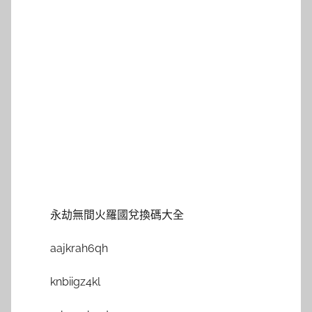
永劫無間火羅國兌換碼大全
aajkrah6qh
knbiigz4kl