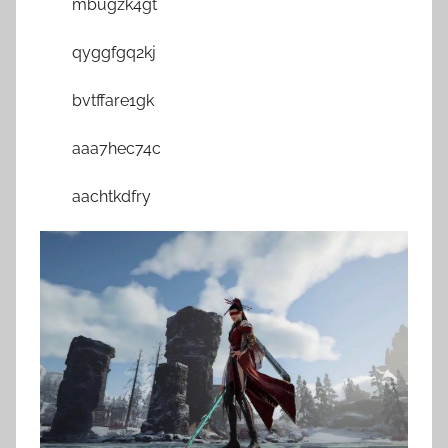
mbugzk4gt
qyggfgq2kj
bvtffare1gk
aaa7hec74c
aachtkdfry