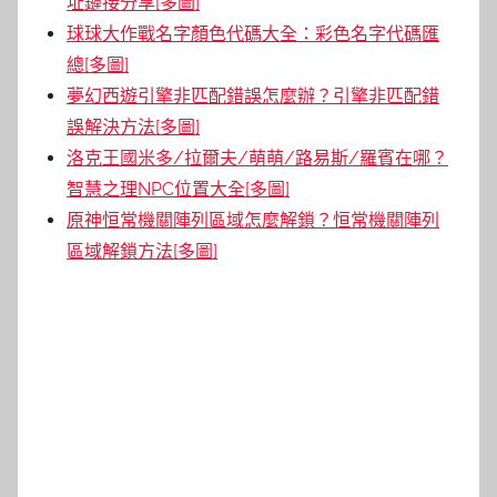
址鏈接分享[多圖]
球球大作戰名字顏色代碼大全：彩色名字代碼匯
總[多圖]
夢幻西遊引擎非匹配錯誤怎麼辦？引擎非匹配錯
誤解決方法[多圖]
洛克王國米多/拉爾夫/萌萌/路易斯/羅賓在哪？
智慧之理NPC位置大全[多圖]
原神恒常機關陣列區域怎麼解鎖？恒常機關陣列
區域解鎖方法[多圖]