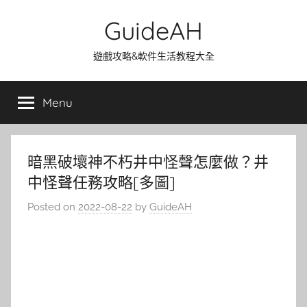
Skip
GuideAH
to
content
遊戲攻略&軟件生活教程大全
Menu
暗黑破壞神不朽井中怪聲怎麼做？井
中怪聲任務攻略[多圖]
Posted on
2022-08-22
by
GuideAH