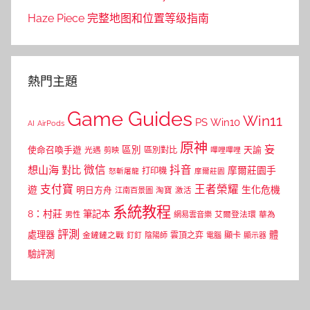
Haze Piece 完整地图和位置等级指南
熱門主題
Game Guides
Win11
PS
Win10
AI
AirPods
原神
妄
區別
使命召喚手遊
區別對比
天諭
光遇
剪映
嗶哩嗶哩
微信
抖音
想山海
對比
摩爾莊園手
打印機
怒斬屠龍
摩爾莊園
支付寶
王者榮耀
遊
生化危機
明日方舟
江南百景圖
淘寶
激活
系統教程
8：村莊
筆記本
網易雲音樂
艾爾登法環
華為
男性
評測
體
處理器
顯卡
金鏟鏟之戰
雲頂之弈
釘釘
陰陽師
電腦
顯示器
驗評測