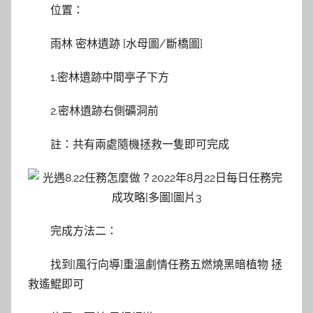
位置：
雨林 密林遺跡 [水母圖/斷橋圖]
1.密林遺跡中間亭子下方
2.密林遺跡右側礦洞前
註：共有兩處隨機拯救一隻即可完成
完成方法二：
找到[風行向導]重溫劇情任務五燃燒黑暗植物 拯
救遙鯤即可