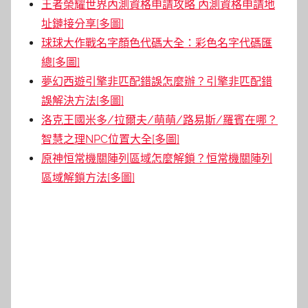
王者榮耀世界內測資格申請攻略 內測資格申請地
址鏈接分享[多圖]
球球大作戰名字顏色代碼大全：彩色名字代碼匯
總[多圖]
夢幻西遊引擎非匹配錯誤怎麼辦？引擎非匹配錯
誤解決方法[多圖]
洛克王國米多/拉爾夫/萌萌/路易斯/羅賓在哪？
智慧之理NPC位置大全[多圖]
原神恒常機關陣列區域怎麼解鎖？恒常機關陣列
區域解鎖方法[多圖]