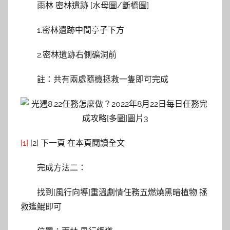
雨林 密林遺跡 [水母圖/斷橋圖]
1.密林遺跡中間亭子下方
2.密林遺跡右側礦洞前
註：共有兩處隨機拯救一隻即可完成
[1]
[2] 下一頁 在本頁閱讀全文
完成方法二：
找到[風行向導]重溫劇情任務五燃燒黑暗植物 拯
救遙鯤即可