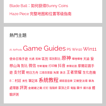
Blade Ball：如何获得Bunny Coins
Haze Piece 完整地图和位置等级指南
熱門主題
Game Guides
Win11
PS
Win10
AI
AirPods
原神
妄
區別
使命召喚手遊
區別對比
天諭
光遇
剪映
嗶哩嗶哩
微信
抖音
想山海
對比
摩爾莊園手
打印機
怒斬屠龍
摩爾莊園
支付寶
王者榮耀
遊
生化危機
明日方舟
江南百景圖
淘寶
激活
系統教程
8：村莊
筆記本
網易雲音樂
艾爾登法環
華為
男性
評測
體
處理器
顯卡
金鏟鏟之戰
雲頂之弈
釘釘
陰陽師
電腦
顯示器
驗評測