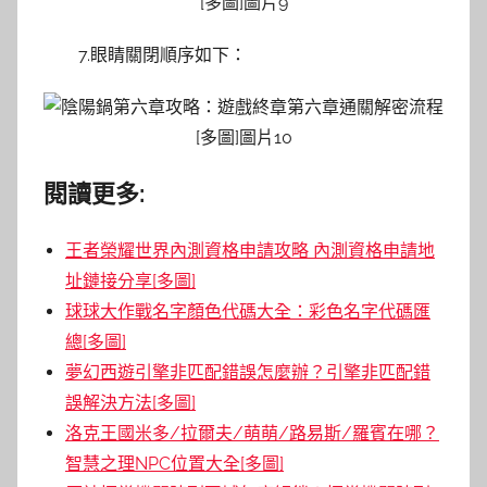
7.眼睛關閉順序如下：
閱讀更多:
王者榮耀世界內測資格申請攻略 內測資格申請地
址鏈接分享[多圖]
球球大作戰名字顏色代碼大全：彩色名字代碼匯
總[多圖]
夢幻西遊引擎非匹配錯誤怎麼辦？引擎非匹配錯
誤解決方法[多圖]
洛克王國米多/拉爾夫/萌萌/路易斯/羅賓在哪？
智慧之理NPC位置大全[多圖]