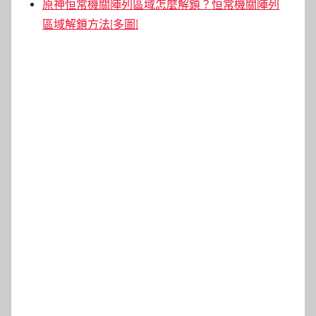
原神恒常機關陣列區域怎麼解鎖？恒常機關陣列
區域解鎖方法[多圖]