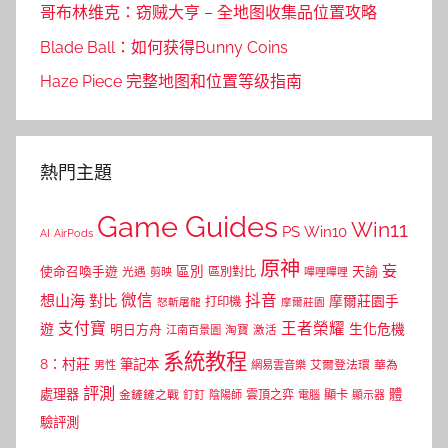
哥布林维克：窃贼大亨 – 全地图收集品位置攻略
Blade Ball：如何获得Bunny Coins
Haze Piece 完整地图和位置等级指南
熱門主題
Game Guides
Win11
PS
Win10
AI
AirPods
原神
妄
區別
使命召喚手遊
區別對比
天諭
光遇
剪映
嗶哩嗶哩
微信
抖音
想山海
對比
摩爾莊園手
打印機
怒斬屠龍
摩爾莊園
支付寶
王者榮耀
遊
生化危機
明日方舟
江南百景圖
淘寶
激活
系統教程
8：村莊
筆記本
網易雲音樂
艾爾登法環
華為
男性
評測
體
處理器
顯卡
金鏟鏟之戰
雲頂之弈
釘釘
陰陽師
電腦
顯示器
驗評測