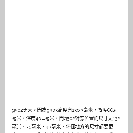
g502更大。因為g903高度有130.3毫米，寬度66.5
毫米，深度40.4毫米，而g502對應位置的尺寸是132
毫米、75毫米、40毫米，每個地方的尺寸都要更