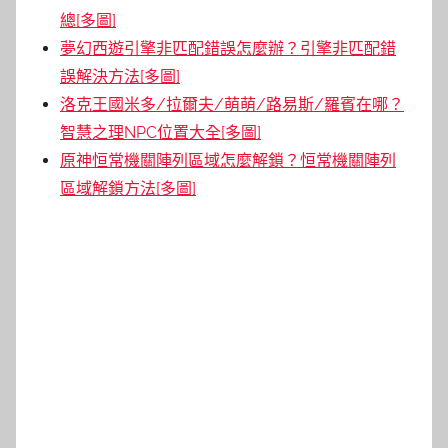
總[多圖]
夢幻西遊引擎非匹配錯誤怎麼辦？引擎非匹配錯
誤解決方法[多圖]
洛克王國米多/拉爾夫/萌萌/路易斯/羅賓在哪？
智慧之理NPC位置大全[多圖]
原神恒常機關陣列區域怎麼解鎖？恒常機關陣列
區域解鎖方法[多圖]