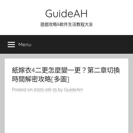
Skip
GuideAH
to
content
遊戲攻略&軟件生活教程大全
Menu
紙嫁衣4二更怎麼變一更？第二章切換
時間解密攻略[多圖]
Posted on
2022-08-15
by
GuideAH