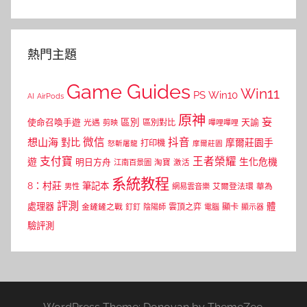
熱門主題
Game Guides
Win11
PS
Win10
AI
AirPods
原神
妄
區別
使命召喚手遊
區別對比
天諭
光遇
剪映
嗶哩嗶哩
微信
抖音
想山海
對比
摩爾莊園手
打印機
怒斬屠龍
摩爾莊園
支付寶
王者榮耀
遊
生化危機
明日方舟
江南百景圖
淘寶
激活
系統教程
8：村莊
筆記本
網易雲音樂
艾爾登法環
華為
男性
評測
體
處理器
顯卡
金鏟鏟之戰
雲頂之弈
釘釘
陰陽師
電腦
顯示器
驗評測