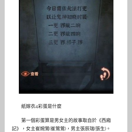
紙嫁衣4彩蛋是什麼
第一個彩蛋算是男女主的故事取自於《西廂
記》，女主崔婉鶯(崔鶯鶯)，男主張辰瑞(張生)。