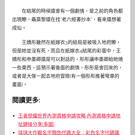
在結尾的時候還會有一個劇情，是之前的角色都
出現瞭，聶莫黎還在找“老六經書抄本”，看來還想著
成仙。
王嬌彤雖然在紙嫁衣3的結局是被吸入地府瞭，
但是她並沒有死，而且在紙嫁衣4結尾的彩蛋中，王
嬌彤和申墨卿還是可以對話的，彤彤讓申墨卿給她燒
一些東西，這預示著後面的劇情，彤彤是會回來的，
或者是大傢一起去地府冒險(有一個彤彤推著弩車的
畫面)。
閱讀更多:
王者榮耀世界內測資格申請攻略 內測資格申請地
址鏈接分享[多圖]
球球大作戰名字顏色代碼大全：彩色名字代碼匯