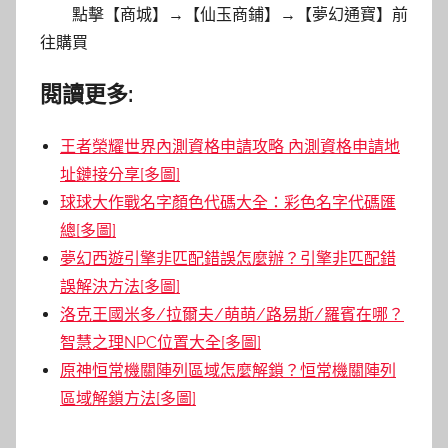
點擊【商城】→【仙玉商鋪】→【夢幻通寶】前
往購買
閱讀更多:
王者榮耀世界內測資格申請攻略 內測資格申請地
址鏈接分享[多圖]
球球大作戰名字顏色代碼大全：彩色名字代碼匯
總[多圖]
夢幻西遊引擎非匹配錯誤怎麼辦？引擎非匹配錯
誤解決方法[多圖]
洛克王國米多/拉爾夫/萌萌/路易斯/羅賓在哪？
智慧之理NPC位置大全[多圖]
原神恒常機關陣列區域怎麼解鎖？恒常機關陣列
區域解鎖方法[多圖]