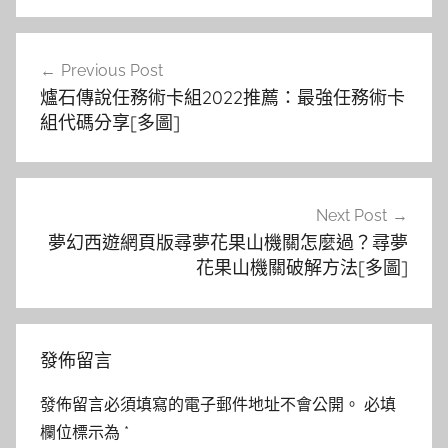
文
Previous Post
章
爐石傳說任務術卡組2022推薦：最強任務術卡
導
組代碼分享[多圖]
覽
Next Post
夢幻西遊網頁版尋夢花果山機關怎麼過？尋夢
花果山機關破解方法[多圖]
發佈留言
發佈留言必須填寫的電子郵件地址不會公開。
必填
欄位標示為
*