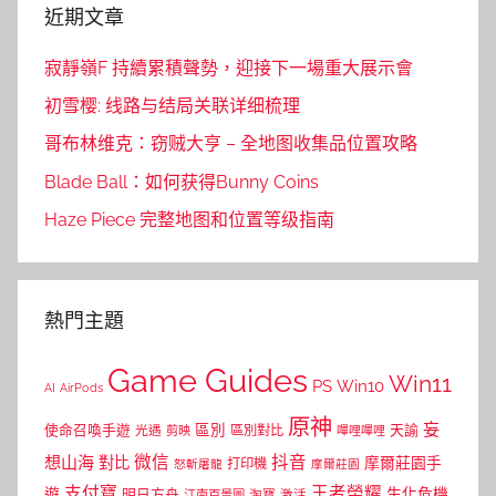
近期文章
寂靜嶺F 持續累積聲勢，迎接下一場重大展示會
初雪樱: 线路与结局关联详细梳理
哥布林维克：窃贼大亨 – 全地图收集品位置攻略
Blade Ball：如何获得Bunny Coins
Haze Piece 完整地图和位置等级指南
熱門主題
Game Guides
Win11
PS
Win10
AI
AirPods
原神
妄
區別
使命召喚手遊
區別對比
天諭
光遇
剪映
嗶哩嗶哩
微信
抖音
想山海
對比
摩爾莊園手
打印機
怒斬屠龍
摩爾莊園
支付寶
王者榮耀
遊
生化危機
明日方舟
江南百景圖
淘寶
激活