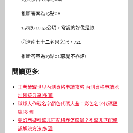
推斷答案為15點08
158畝=10.53公頃，常說的好像是畝
⑦濟南七十二名泉之冠，721
推斷答案為19點01(感覺不靠譜)
閱讀更多:
王者榮耀世界內測資格申請攻略 內測資格申請地
址鏈接分享[多圖]
球球大作戰名字顏色代碼大全：彩色名字代碼匯
總[多圖]
夢幻西遊引擎非匹配錯誤怎麼辦？引擎非匹配錯
誤解決方法[多圖]