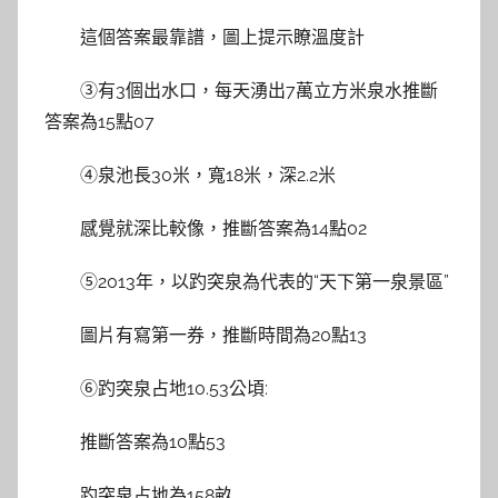
這個答案最靠譜，圖上提示瞭溫度計
③有3個出水口，每天湧出7萬立方米泉水推斷
答案為15點07
④泉池長30米，寬18米，深2.2米
感覺就深比較像，推斷答案為14點02
⑤2013年，以趵突泉為代表的“天下第一泉景區”
圖片有寫第一券，推斷時間為20點13
⑥趵突泉占地10.53公頃:
推斷答案為10點53
趵突泉占地為158畝