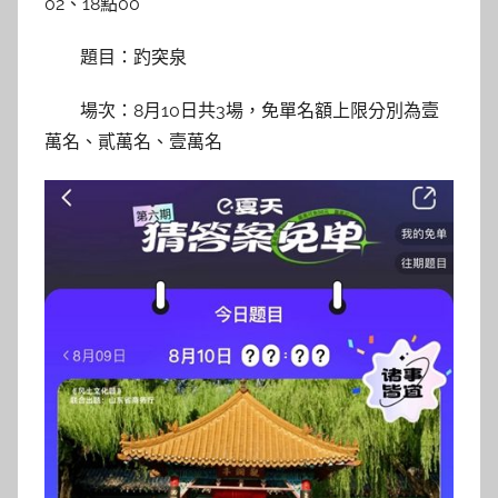
02、18點00
題目：趵突泉
場次：8月10日共3場，免單名額上限分別為壹
萬名、貳萬名、壹萬名