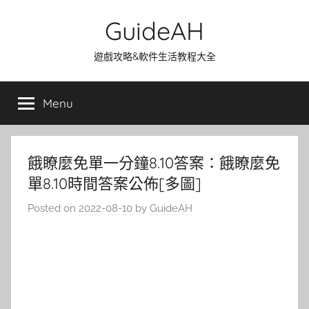
Skip
GuideAH
to
content
遊戲攻略&軟件生活教程大全
Menu
餓瞭麼免單一分鐘8.10答案：餓瞭麼免
單8.10時間答案公佈[多圖]
Posted on
2022-08-10
by
GuideAH