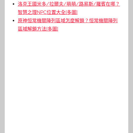
洛克王國米多/拉爾夫/萌萌/路易斯/羅賓在哪？
智慧之理NPC位置大全[多圖]
原神恒常機關陣列區域怎麼解鎖？恒常機關陣列
區域解鎖方法[多圖]