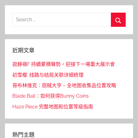
Search
for:
Search
近期文章
寂靜嶺F 持續累積聲勢，迎接下一場重大展示會
初雪樱: 线路与结局关联详细梳理
哥布林维克：窃贼大亨 – 全地图收集品位置攻略
Blade Ball：如何获得Bunny Coins
Haze Piece 完整地图和位置等级指南
熱門主題