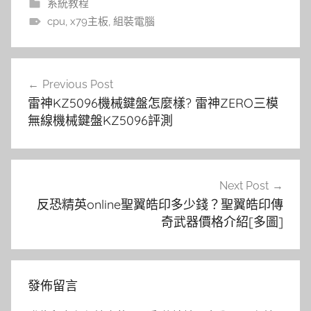
系統教程
cpu
,
x79主板
,
組裝電腦
文
Previous Post
章
雷神KZ5096機械鍵盤怎麼樣? 雷神ZERO三模
導
無線機械鍵盤KZ5096評測
覽
Next Post
反恐精英online聖翼皓印多少錢？聖翼皓印傳
奇武器價格介紹[多圖]
發佈留言