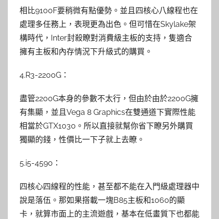
相比9100F要稍微有點優勢。並且四核心八線程也在
處理多任務上，表現更為出色。但可惜在Skylake架
構時代，Inter封殺瞭對消費級主板的支持，隻適合
擁有主板和內存情況下升級式的購買。
4.R3-2200G：
盡管2200G本身的參數不太行，但由於由於2200G擁
有集顯，並且Vega 8 Graphics在雙通道下實際性能
相當於GTX1030。所以直接就幫你省下瞭另外購買
獨顯的錢，性價比一下子就上去瞭。
5.i5-4590：
四核心四線程的性能，甚至都不能在入門級處理器中
說是落伍。那如果搭載一塊B85主板和1060的顯
卡，就算市面上的主流遊戲，基本在低畫質下也都能