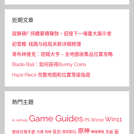
Search
近期文章
寂靜嶺F 持續累積聲勢，迎接下一場重大展示會
初雪樱: 线路与结局关联详细梳理
哥布林维克：窃贼大亨 – 全地图收集品位置攻略
Blade Ball：如何获得Bunny Coins
Haze Piece 完整地图和位置等级指南
熱門主題
Game Guides
Win11
PS
Win10
AI
AirPods
原神
妄
區別
使命召喚手遊
區別對比
天諭
光遇
剪映
嗶哩嗶哩