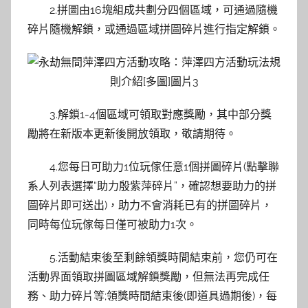
2.拼圖由16塊組成共劃分四個區域，可通過隨機
碎片隨機解鎖，或通過區域拼圖碎片進行指定解鎖。
3.解鎖1-4個區域可領取對應獎勵，其中部分獎
勵將在新版本更新後開放領取，敬請期待。
4.您每日可助力1位玩傢任意1個拼圖碎片(點擊聯
系人列表選擇“助力殷紫萍碎片”，確認想要助力的拼
圖碎片即可送出)，助力不會消耗已有的拼圖碎片，
同時每位玩傢每日僅可被助力1次。
5.活動結束後至剩餘領獎時間結束前，您仍可在
活動界面領取拼圖區域解鎖獎勵，但無法再完成任
務、助力碎片等;領獎時間結束後(即道具過期後)，每