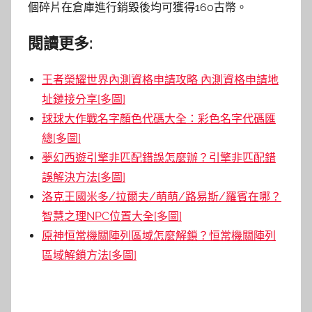
個碎片在倉庫進行銷毀後均可獲得160古幣。
閱讀更多:
王者榮耀世界內測資格申請攻略 內測資格申請地
址鏈接分享[多圖]
球球大作戰名字顏色代碼大全：彩色名字代碼匯
總[多圖]
夢幻西遊引擎非匹配錯誤怎麼辦？引擎非匹配錯
誤解決方法[多圖]
洛克王國米多/拉爾夫/萌萌/路易斯/羅賓在哪？
智慧之理NPC位置大全[多圖]
原神恒常機關陣列區域怎麼解鎖？恒常機關陣列
區域解鎖方法[多圖]