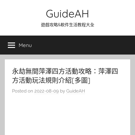
Skip
GuideAH
to
content
遊戲攻略&軟件生活教程大全
Menu
永劫無間萍澤四方活動攻略：萍澤四
方活動玩法規則介紹[多圖]
Posted on
2022-08-09
by
GuideAH