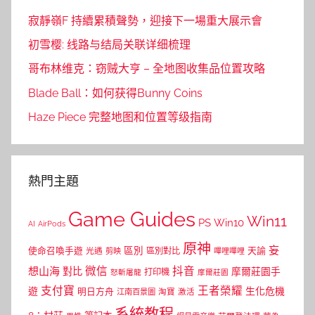
寂靜嶺F 持續累積聲勢，迎接下一場重大展示會
初雪樱: 线路与结局关联详细梳理
哥布林维克：窃贼大亨 – 全地图收集品位置攻略
Blade Ball：如何获得Bunny Coins
Haze Piece 完整地图和位置等级指南
熱門主題
Game Guides
Win11
PS
Win10
AI
AirPods
原神
妄
區別
使命召喚手遊
區別對比
天諭
光遇
剪映
嗶哩嗶哩
微信
抖音
想山海
對比
摩爾莊園手
打印機
怒斬屠龍
摩爾莊園
支付寶
王者榮耀
遊
生化危機
明日方舟
江南百景圖
淘寶
激活
系統教程