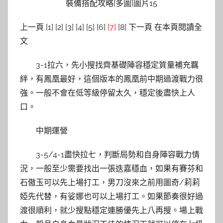
上一頁 [1] [2] [3] [4] [5] [6]
[7]
[8] 下一頁 在本頁閱讀全
文
3-1拉六，先小搜找齊基礎陣容穩定質量補充羈
絆，有鳳凰最好，這個版本的鳳凰前中期過渡戰力很
強。一般不會在低等級停留太久，穩定後盡快上人
口。
中期運營
3-5/4-1盡快拉七，判斷局勢和自身陣容戰力情
況，一般至少需要找出一張迭嘉穩血，如果有賽芬和
石傲玉可以先上場打工，男刀沒來之前用圖奇/莉莉
婭先代替，有娑娜也可以上場打工。如果節奏很好過
渡很順利，就少搜點穩定連勝優先上八再搜。場上戰