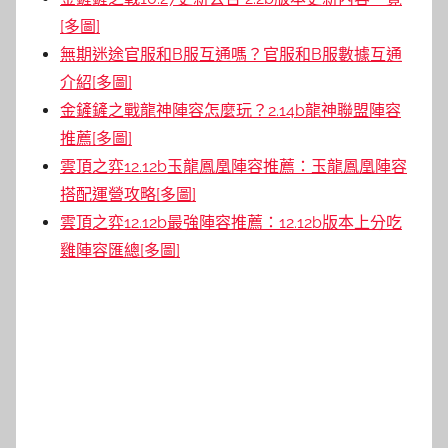
[多圖]
無期迷途官服和B服互通嗎？官服和B服數據互通
介紹[多圖]
金鏟鏟之戰龍神陣容怎麼玩？2.14b龍神聯盟陣容
推薦[多圖]
雲頂之弈12.12b玉龍鳳凰陣容推薦：玉龍鳳凰陣容
搭配運營攻略[多圖]
雲頂之弈12.12b最強陣容推薦：12.12b版本上分吃
雞陣容匯總[多圖]