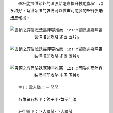
聖杯能提供額外的法強給迭嘉提升技能傷害，越
多越好，有潘朵拉的裝備可以做盡可能多的聖杯幫助
迭嘉輸出。
主T：雪人騎士 — 努努
石像鬼石板甲：鎖子甲+負極鬥篷
狂徒鎧甲：巨人腰帶+巨人腰帶