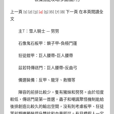
上一頁 [1] [2] [3]
[4]
[5] [6] [7] [8] 下一頁 在本頁閱讀全
文
主T：雪人騎士 — 努努
石像鬼石板甲：鎖子甲+負極鬥篷
狂徒鎧甲：巨人腰帶+巨人腰帶
茲若特傳送門：巨人腰帶+反曲弓
備選裝備：反甲、龍牙、救贖等
陣容的前排比較少，隻有豬妹和努努。由於坦度
較低，傳送門是第一首選，蟲子和嘲諷聚怪機制能給
後排創造比較久的輸出空間，沒有則考慮板甲、狂徒
等前期連勝裝提升雙抗和血量即可。有目標假人一定