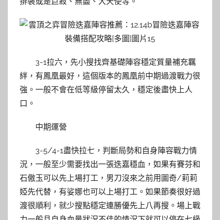
排裝或是巨殺、無盡、大天使等。
3-1拉六，先小搜找齊基礎陣容穩定質量補充羈
絆，有鳳凰最好，這個版本的鳳凰前中期過渡戰力很
強。一般不會在低等級停留太久，穩定後盡快上人
口。
中期運營
3-5/4-1盡快拉七，判斷局勢和自身陣容戰力情
況，一般至少需要找出一張迭嘉穩血，如果有賽芬和
石傲玉可以先上場打工，男刀沒來之前用圖奇/莉莉
婭先代替，有娑娜也可以上場打工。如果節奏很好過
渡很順利，就少搜點穩定連勝優先上八再搜。場上戰
力一般且自身血量狀況不佳的情況下就可以停在七級