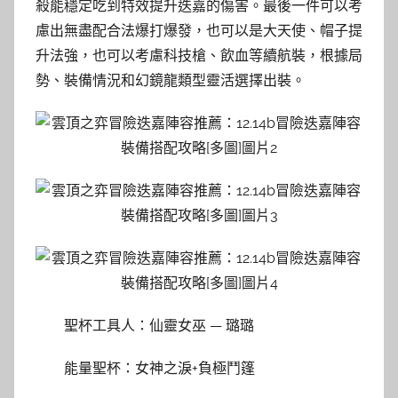
殺能穩定吃到特效提升迭嘉的傷害。最後一件可以考
慮出無盡配合法爆打爆發，也可以是大天使、帽子提
升法強，也可以考慮科技槍、飲血等續航裝，根據局
勢、裝備情況和幻鏡龍類型靈活選擇出裝。
聖杯工具人：仙靈女巫 — 璐璐
能量聖杯：女神之淚+負極鬥篷