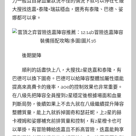
力一般且自身血量狀況不佳的情況下就可以停在七級
大搜找迭嘉+泰隆+瑞茲穩血，選秀有泰隆、巴德、娑
娜都可以拿。
後期變陣
順利的話盡快上八，大搜找2星迭嘉和泰隆，有
巴德可以換下圖奇。巴德可以給陣容整體加屬性還能
提高來高費卡的幾率，aoe的控制效果也非常重要。
在八級先把陣容全員搜到2星穩定後根據場面和血量
判斷局勢，後續如果上不去九就在八級繼續提升陣容
整體質量，能上九就拆掉圖奇和瑟莊妮，上2星的赫
卡裡姆和娑娜補充前排質量和控制，有2星橙卡也可
以單掛。有冒險轉給迭嘉且不拆高冒險，迭嘉能夠享