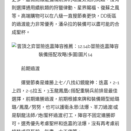
則選擇通用續航類的狩獵律動、星界賜福、復蘇之風
等。高端購物可以在八級一直搜節奏更快，DD街區
的過渡能力非常優秀，潘朵拉的裝備可以盡可能的合
成聖杯。
前期過渡
運營節奏是連勝上七/八找幻鏡龍神：迭嘉，2-1
上四，2-5拉五，3玉龍鳳凰c搭配重騎兵前排是最佳
選擇，前期連勝過渡，前期根據來牌和裝備類型給璐
璐/鳳凰/努努，也可以護衛永恩(法爆、羊刀過渡)或
是馴龍法師/炮(聖杯過渡)打工，陣容不固定連勝即
可。選秀優先考慮聖杯和迭嘉的法爆，沒有再考慮前