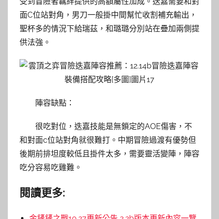
受到冒險者羈絆提供的高額屬性加成。迭嘉需要和對
面C位站對角，男刀一般掛中間幫忙收割補充輸出，
聖杯多的情況下給瑞茲，和璐璐分別站在疊加兩側提
供法強。
陣容缺點：
很吃對位，迭嘉技能是無鎖定的AOE傷害，不
和對面c位站對角就很難打。中期冒險過渡有優勢但
後期前排坦度較低且掛件太多，需要靈活變陣，陣容
吃分容易吃雞難。
閱讀更多:
金鏟鏟之戰10.27更新公告 2.2b版本更新內容一覽