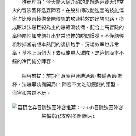
推薦理由：今天給大傢介紹的是端遊這幾天非常
火的冒險聖杯迭嘉陣容。在設計師改動迭嘉的技能傷
害占比後直接拋棄瞭傳統的攻速特效的出裝思路，換
成瞭以法爆巨殺為主的爆殺流裝備，配合上高冒險的
高額屬性加成能打出非常恐怖的瞬間爆發。不僅能輕
松秒掉當前版本熱門的後排炮手，清場效率也非常
高，基本上兩個大下去就能單人滅隊，是這個版本不
錯的冷門偷分陣容。
陣容前提：前期任意陣容連勝過渡+裝備合適(聖
杯、法爆等裝備開局)。陣容不太吃幻鏡龍的類型，
海盜和雷霆不玩。