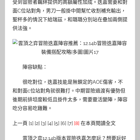
受到冒險者羈絆提供的高額屬性加成。迭嘉需要和對
面C位站對角，男刀一般掛中間幫忙收割補充輸出，
聖杯多的情況下給瑞茲，和璐璐分別站在疊加兩側提
供法強。
陣容缺點：
很吃對位，迭嘉技能是無鎖定的AOE傷害，不
和對面c位站對角就很難打。中期冒險過渡有優勢但
後期前排坦度較低且掛件太多，需要靈活變陣，陣容
吃分容易吃雞難。
上一頁 [1] [2] [3] [4] [5] [6] [7]
[8]
在本頁閱讀全文
雲頂之弈12.14b版本冒險迭嘉怎麼玩？想要玩好