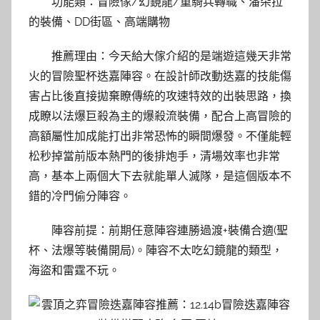
功能類：冒險傢/幻鏡龍/重騎兵轉職、潘朵拉
的裝備、DD街區、高端購物
推薦理由：今天給大傢介紹的是端遊這幾天非常
火的冒險聖杯迭嘉陣容。在設計師改動迭嘉的技能傷
害占比後直接拋棄瞭傳統的攻速特效的出裝思路，換
成瞭以法爆巨殺為主的爆殺流裝備，配合上高冒險的
高額屬性加成能打出非常恐怖的瞬間爆發。不僅能輕
松秒掉當前版本熱門的後排炮手，清場效率也非常
高，基本上兩個大下去就能單人滅隊，是這個版本不
錯的冷門偷分陣容。
陣容前提：前期任意陣容連勝過渡+裝備合適(聖
杯、法爆等裝備開局)。陣容不太吃幻鏡龍的類型，
海盜和雷霆不玩。