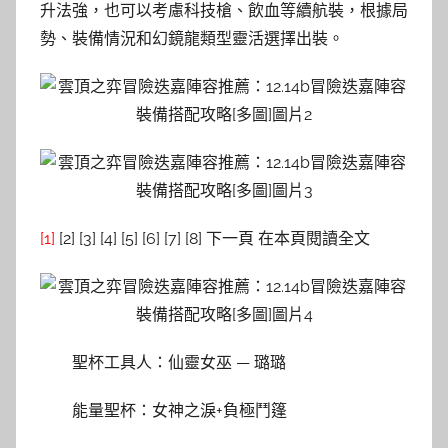
升法強，也可以考慮科技槍、飲血等續航裝，根據局
勢、裝備情況和幻鏡龍類型靈活選擇出裝。
[1]
[2] [3] [4] [5] [6] [7] [8] 下一頁 在本頁閱讀全文
聖杯工具人：仙靈女巫 — 璐璐
能量聖杯：女神之淚+負極鬥篷