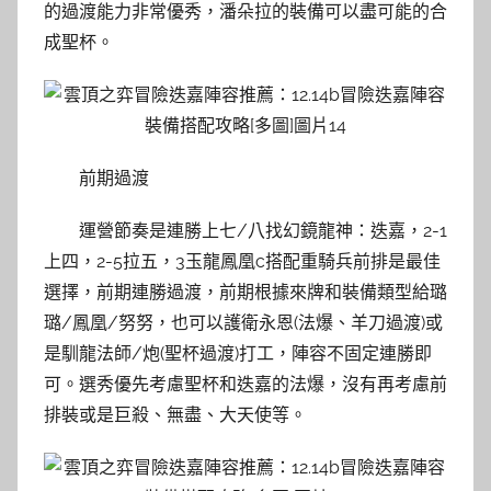
的過渡能力非常優秀，潘朵拉的裝備可以盡可能的合
成聖杯。
前期過渡
運營節奏是連勝上七/八找幻鏡龍神：迭嘉，2-1
上四，2-5拉五，3玉龍鳳凰c搭配重騎兵前排是最佳
選擇，前期連勝過渡，前期根據來牌和裝備類型給璐
璐/鳳凰/努努，也可以護衛永恩(法爆、羊刀過渡)或
是馴龍法師/炮(聖杯過渡)打工，陣容不固定連勝即
可。選秀優先考慮聖杯和迭嘉的法爆，沒有再考慮前
排裝或是巨殺、無盡、大天使等。