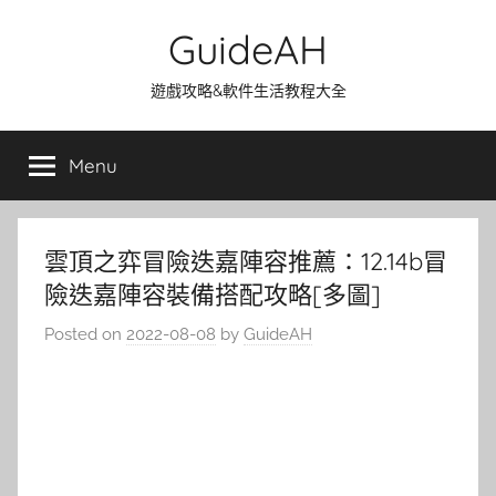
Skip
GuideAH
to
content
遊戲攻略&軟件生活教程大全
Menu
雲頂之弈冒險迭嘉陣容推薦：12.14b冒
險迭嘉陣容裝備搭配攻略[多圖]
Posted on
2022-08-08
by
GuideAH