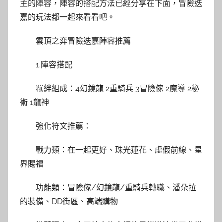
主的陣容，陣容的搭配方法已經分享在下面，冒險迭
嘉的玩法都一起來看看吧。
雲頂之弈冒險迭嘉陣容推薦
1.陣容搭配
羈絆組成：4幻鏡龍 2重騎兵 3冒險傢 2魔導 2秘
術 1龍神
強化符文推薦：
戰力類：在一起更好、珠光蓮花、虛假前線、星
界賜福
功能類：冒險傢/幻鏡龍/重騎兵轉職、潘朵拉
的裝備、DD街區、高端購物