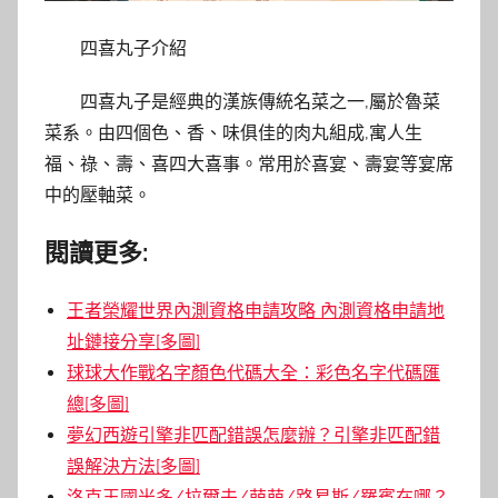
四喜丸子介紹
四喜丸子是經典的漢族傳統名菜之一,屬於魯菜
菜系。由四個色、香、味俱佳的肉丸組成,寓人生
福、祿、壽、喜四大喜事。常用於喜宴、壽宴等宴席
中的壓軸菜。
閱讀更多:
王者榮耀世界內測資格申請攻略 內測資格申請地
址鏈接分享[多圖]
球球大作戰名字顏色代碼大全：彩色名字代碼匯
總[多圖]
夢幻西遊引擎非匹配錯誤怎麼辦？引擎非匹配錯
誤解決方法[多圖]
洛克王國米多/拉爾夫/萌萌/路易斯/羅賓在哪？