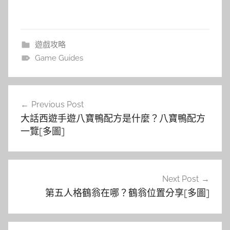
遊戲攻略
Game Guides
文
Previous Post
章
大話西遊手遊八寶鴨配方是什麼？八寶鴨配方
導
一覽[多圖]
覽
Next Post
第五人格鶴翁在哪？鶴翁位置分享[多圖]