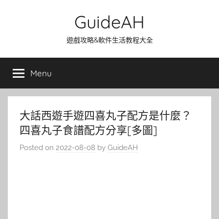
Skip
GuideAH
to
content
遊戲攻略&軟件生活教程大全
Menu
大話西遊手遊四喜丸子配方是什麼？
四喜丸子食譜配方分享[多圖]
Posted on
2022-08-08
by
GuideAH