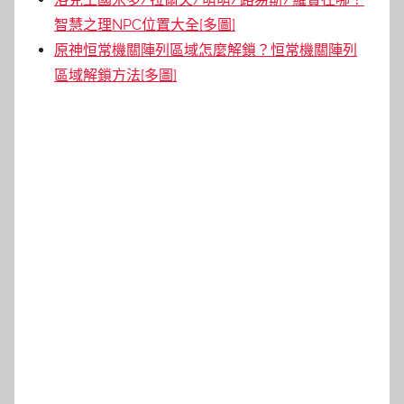
智慧之理NPC位置大全[多圖]
原神恒常機關陣列區域怎麼解鎖？恒常機關陣列
區域解鎖方法[多圖]