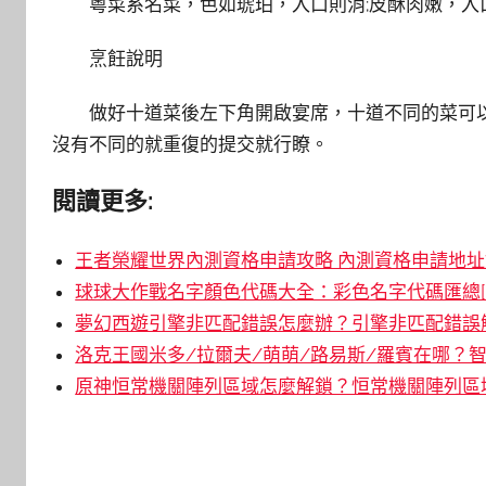
粵菜系名菜，色如琥珀，入口則消;皮酥肉嫩，入
烹飪說明
做好十道菜後左下角開啟宴席，十道不同的菜可
沒有不同的就重復的提交就行瞭。
閱讀更多:
王者榮耀世界內測資格申請攻略 內測資格申請地址鏈
球球大作戰名字顏色代碼大全：彩色名字代碼匯總[
夢幻西遊引擎非匹配錯誤怎麼辦？引擎非匹配錯誤解
洛克王國米多/拉爾夫/萌萌/路易斯/羅賓在哪？智
原神恒常機關陣列區域怎麼解鎖？恒常機關陣列區域