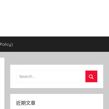
olicy)
Search
for:
Search
近期文章