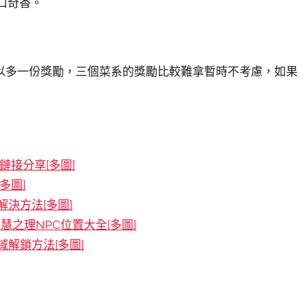
口奇香。
以多一份獎勵，三個菜系的獎勵比較難拿暫時不考慮，如果
接分享[多圖]
多圖]
決方法[多圖]
慧之理NPC位置大全[多圖]
解鎖方法[多圖]