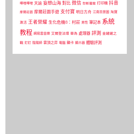
微信
抖音
妄想山海
對比
天諭
打印機
嗶哩嗶哩
怒斬屠龍
支付寶
摩爾莊園手遊
明日方舟
江南百景圖
淘寶
摩爾莊園
系統
王者榮耀
生化危機8：村莊
筆記本
激活
男性
教程
評測
處理器
網易雲音樂
艾爾登法環
華為
金鏟鏟之
體驗評測
顯卡
戰
雲頂之弈
釘釘
陰陽師
電腦
顯示器