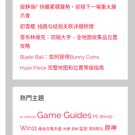
寂靜嶺F 持續累積聲勢，迎接下一場重大展
示會
初雪樱: 线路与结局关联详细梳理
哥布林维克：窃贼大亨 – 全地图收集品位置
攻略
Blade Ball：如何获得Bunny Coins
Haze Piece 完整地图和位置等级指南
熱門主題
Game Guides
PS
Win10
AI
AirPods
Win11
原神
區別
使命召喚手遊
區別對比
光遇
剪映