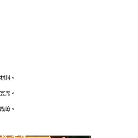
述材料。
啟宴席。
獎勵瞭。