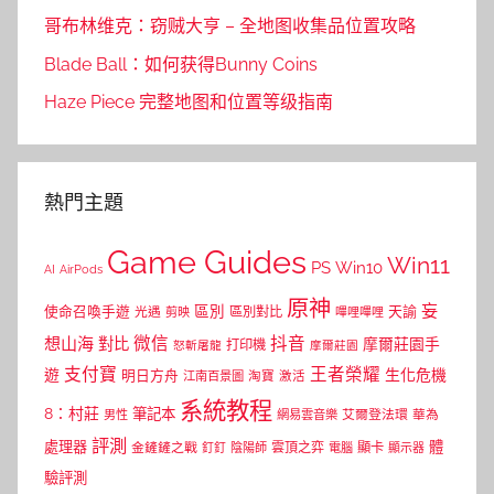
哥布林维克：窃贼大亨 – 全地图收集品位置攻略
Blade Ball：如何获得Bunny Coins
Haze Piece 完整地图和位置等级指南
熱門主題
Game Guides
Win11
PS
Win10
AI
AirPods
原神
妄
區別
使命召喚手遊
區別對比
天諭
光遇
剪映
嗶哩嗶哩
微信
抖音
想山海
對比
摩爾莊園手
打印機
怒斬屠龍
摩爾莊園
支付寶
王者榮耀
遊
生化危機
明日方舟
江南百景圖
淘寶
激活
系統教程
8：村莊
筆記本
網易雲音樂
艾爾登法環
華為
男性
評測
體
處理器
顯卡
金鏟鏟之戰
雲頂之弈
釘釘
陰陽師
電腦
顯示器
驗評測