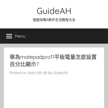
Skip
GuideAH
to
content
遊戲攻略&軟件生活教程大全
Menu
華為matepadpro11平板電量怎麼設置
百分比顯示?
Posted on
2022-08-08
by
GuideAH