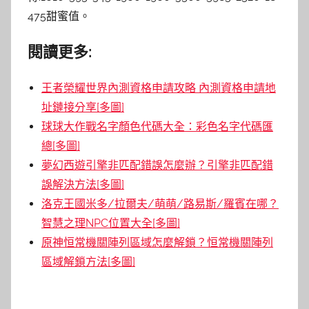
475甜蜜值。
閱讀更多:
王者榮耀世界內測資格申請攻略 內測資格申請地
址鏈接分享[多圖]
球球大作戰名字顏色代碼大全：彩色名字代碼匯
總[多圖]
夢幻西遊引擎非匹配錯誤怎麼辦？引擎非匹配錯
誤解決方法[多圖]
洛克王國米多/拉爾夫/萌萌/路易斯/羅賓在哪？
智慧之理NPC位置大全[多圖]
原神恒常機關陣列區域怎麼解鎖？恒常機關陣列
區域解鎖方法[多圖]