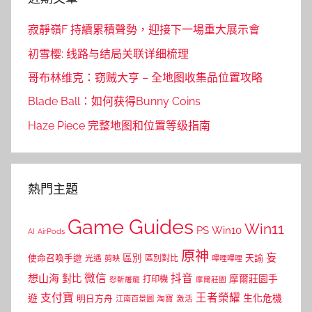
寂靜嶺F 持續累積聲勢，迎接下一場重大展示會
初雪樱: 线路与结局关联详细梳理
哥布林维克：窃贼大亨 – 全地图收集品位置攻略
Blade Ball：如何获得Bunny Coins
Haze Piece 完整地图和位置等级指南
熱門主題
Game Guides
Win11
PS
Win10
AI
AirPods
原神
妄
區別
使命召喚手遊
區別對比
天諭
光遇
剪映
嗶哩嗶哩
微信
抖音
想山海
對比
摩爾莊園手
打印機
怒斬屠龍
摩爾莊園
支付寶
王者榮耀
遊
生化危機
明日方舟
江南百景圖
淘寶
激活