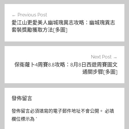
文
Previous Post
章
愛江山更愛美人幽城瑰異志攻略：幽城瑰異志
導
套裝獎勵獲取方法[多圖]
覽
Next Post
保衛蘿卜4周賽8.8攻略：8月8日西遊周賽圖文
通關步驟[多圖]
發佈留言
發佈留言必須填寫的電子郵件地址不會公開。
必填
欄位標示為
*