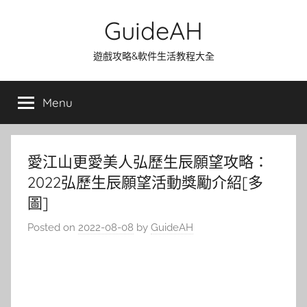
Skip
GuideAH
to
content
遊戲攻略&軟件生活教程大全
Menu
愛江山更愛美人弘歷生辰願望攻略：
2022弘歷生辰願望活動獎勵介紹[多
圖]
Posted on
2022-08-08
by
GuideAH