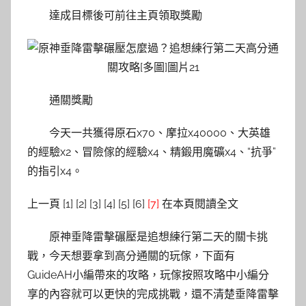
達成目標後可前往主頁領取獎勵
通關獎勵
今天一共獲得原石x70、摩拉x40000、大英雄
的經驗x2、冒險傢的經驗x4、精鍛用魔礦x4、“抗爭”
的指引x4。
上一頁 [1] [2] [3] [4] [5] [6]
[7]
在本頁閱讀全文
原神垂降雷擊碾壓是追想練行第二天的關卡挑
戰，今天想要拿到高分通關的玩傢，下面有
GuideAH小編帶來的攻略，玩傢按照攻略中小編分
享的內容就可以更快的完成挑戰，還不清楚垂降雷擊