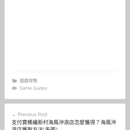
遊戲攻略
Game Guides
文
Previous Post
章
支付寶螞蟻新村海風沖浪店怎麼獲得？海風沖
導
浪店獲取方法[多圖]