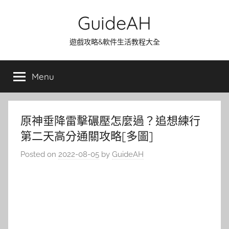
Skip
GuideAH
to
content
遊戲攻略&軟件生活教程大全
Menu
原神垂降雷擊碾壓怎麼過？追想練行
第二天高分通關攻略[多圖]
Posted on
2022-08-05
by
GuideAH