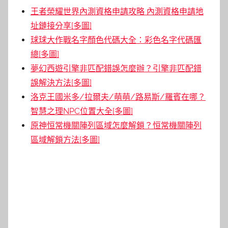
王者榮耀世界內測資格申請攻略 內測資格申請地
址鏈接分享[多圖]
球球大作戰名字顏色代碼大全：彩色名字代碼匯
總[多圖]
夢幻西遊引擎非匹配錯誤怎麼辦？引擎非匹配錯
誤解決方法[多圖]
洛克王國米多/拉爾夫/萌萌/路易斯/羅賓在哪？
智慧之理NPC位置大全[多圖]
原神恒常機關陣列區域怎麼解鎖？恒常機關陣列
區域解鎖方法[多圖]