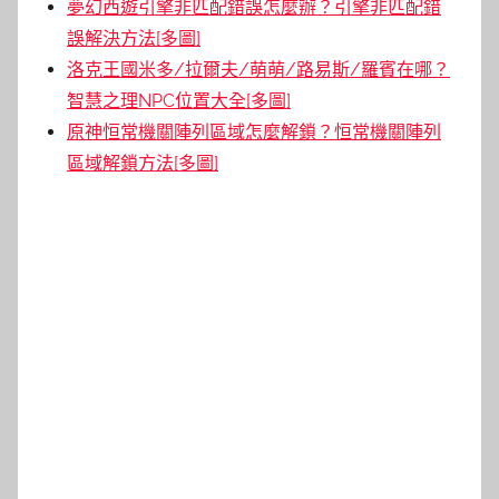
夢幻西遊引擎非匹配錯誤怎麼辦？引擎非匹配錯
誤解決方法[多圖]
洛克王國米多/拉爾夫/萌萌/路易斯/羅賓在哪？
智慧之理NPC位置大全[多圖]
原神恒常機關陣列區域怎麼解鎖？恒常機關陣列
區域解鎖方法[多圖]