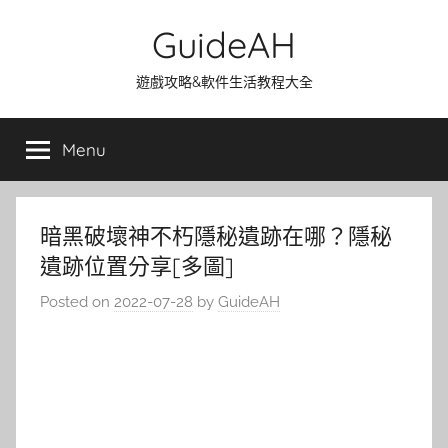
Skip
GuideAH
to
content
遊戲攻略&軟件生活教程大全
Menu
暗黑破壞神不朽隱秘遺跡在哪？隱秘
遺跡位置分享[多圖]
Posted on
2022-07-28
by
GuideAH