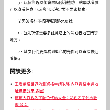
3、玩傢靠近以後會限時隱秘遺跡，點擊感嘆號
可以查看信息。(玩傢可以決定要不要來探索)
暗黑破壞神不朽隱秘遺跡怎麼找
1、首先玩傢需要多註意墻上的洞或者地窖門等
地方。
2、其次我們要是看到藍色的光你可以直接靠近
看提示。
閱讀更多:
王者榮耀世界內測資格申請攻略 內測資格申請地
址鏈接分享[多圖]
球球大作戰名字顏色代碼大全：彩色名字代碼匯
總[多圖]