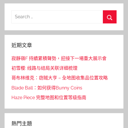
Search
for:
Search
近期文章
寂靜嶺F 持續累積聲勢，迎接下一場重大展示會
初雪樱: 线路与结局关联详细梳理
哥布林维克：窃贼大亨 – 全地图收集品位置攻略
Blade Ball：如何获得Bunny Coins
Haze Piece 完整地图和位置等级指南
熱門主題