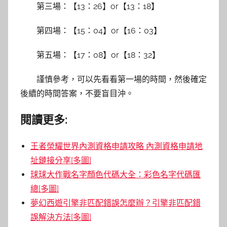
第三場：【13：26】or【13：18】
第四場：【15：04】or【16：03】
第五場：【17：08】or【18：32】
謹慎參考，可以先看看第一場的時間，然後確定
後續的時間答案，不要盲目沖。
閱讀更多:
王者榮耀世界內測資格申請攻略 內測資格申請地
址鏈接分享[多圖]
球球大作戰名字顏色代碼大全：彩色名字代碼匯
總[多圖]
夢幻西遊引擎非匹配錯誤怎麼辦？引擎非匹配錯
誤解決方法[多圖]