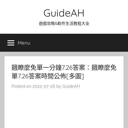
Skip
GuideAH
to
content
遊戲攻略&軟件生活教程大全
Menu
餓瞭麼免單一分鐘7.26答案：餓瞭麼免
單7.26答案時間公佈[多圖]
Posted on
2022-07-26
by
GuideAH