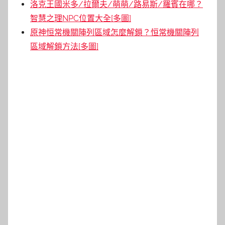
洛克王國米多/拉爾夫/萌萌/路易斯/羅賓在哪？
智慧之理NPC位置大全[多圖]
原神恒常機關陣列區域怎麼解鎖？恒常機關陣列
區域解鎖方法[多圖]