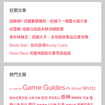
近期文章
寂靜嶺F 持續累積聲勢，迎接下一場重大展示會
初雪樱: 线路与结局关联详细梳理
哥布林维克：窃贼大亨 – 全地图收集品位置攻略
Blade Ball：如何获得Bunny Coins
Haze Piece 完整地图和位置等级指南
熱門主題
Game Guides
Win11
PS
Win10
AI
AirPods
原神
妄
區別
使命召喚手遊
區別對比
天諭
光遇
剪映
嗶哩嗶哩
微信
抖音
想山海
對比
摩爾莊園手
打印機