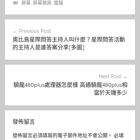
屏幕
,
屏幕鎖房
,
電腦
文
Previous Post
章
奧比島星際問答主持人叫什麼？星際問答活動
導
的主持人是誰答案分享[多圖]
覽
Next Post
驍龍480plus處理器怎麼樣 高通驍龍480plus相
當於天璣多少
發佈留言
發佈留言必須填寫的電子郵件地址不會公開。
必填