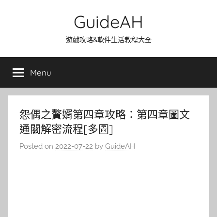
Skip
GuideAH
to
content
遊戲攻略&軟件生活教程大全
Menu
怨偶之贅婿第四章攻略：第四章圖文
通關解密流程[多圖]
Posted on
2022-07-22
by
GuideAH