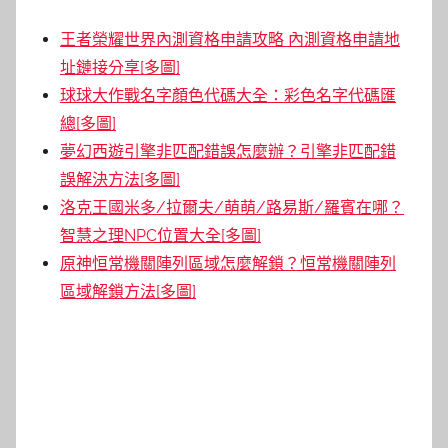
王者榮耀世界內測資格申請攻略 內測資格申請地
址鏈接分享[多圖]
球球大作戰名字顏色代碼大全：彩色名字代碼匯
總[多圖]
夢幻西遊引擎非匹配錯誤怎麼辦？引擎非匹配錯
誤解決方法[多圖]
洛克王國米多/拉爾夫/萌萌/路易斯/羅賓在哪？
智慧之理NPC位置大全[多圖]
原神恒常機關陣列區域怎麼解鎖？恒常機關陣列
區域解鎖方法[多圖]