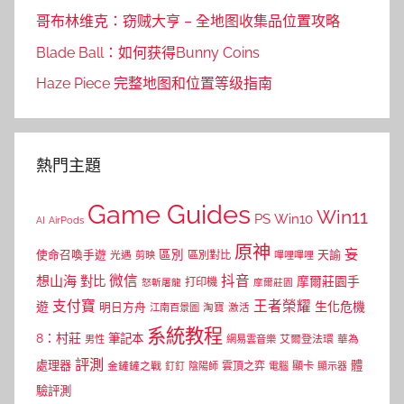
哥布林维克：窃贼大亨 – 全地图收集品位置攻略
Blade Ball：如何获得Bunny Coins
Haze Piece 完整地图和位置等级指南
熱門主題
Game Guides
Win11
PS
Win10
AI
AirPods
原神
妄
區別
使命召喚手遊
區別對比
天諭
光遇
剪映
嗶哩嗶哩
微信
抖音
想山海
對比
摩爾莊園手
打印機
怒斬屠龍
摩爾莊園
支付寶
王者榮耀
遊
生化危機
明日方舟
江南百景圖
淘寶
激活
系統教程
8：村莊
筆記本
網易雲音樂
艾爾登法環
華為
男性
評測
體
處理器
顯卡
金鏟鏟之戰
雲頂之弈
釘釘
陰陽師
電腦
顯示器
驗評測