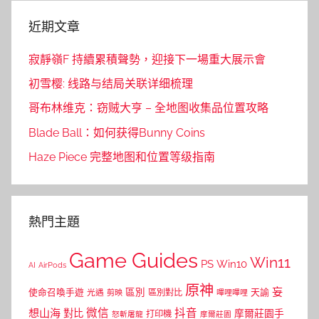
近期文章
寂靜嶺F 持續累積聲勢，迎接下一場重大展示會
初雪樱: 线路与结局关联详细梳理
哥布林维克：窃贼大亨 – 全地图收集品位置攻略
Blade Ball：如何获得Bunny Coins
Haze Piece 完整地图和位置等级指南
熱門主題
Game Guides
Win11
PS
Win10
AI
AirPods
原神
妄
區別
使命召喚手遊
區別對比
天諭
光遇
剪映
嗶哩嗶哩
微信
抖音
想山海
對比
摩爾莊園手
打印機
怒斬屠龍
摩爾莊園