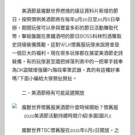
美酒節是魔獸世界燃燒的遠征資料片新增的節
日，按照慣例美酒節將在每年9月20日至10月6日舉
辦，期間玩傢可以參與豐富多彩的節日活動賺取代
幣，擊殺盤踞在黑鐵酒吧的節日BOSS科林烈酒獲取
史詩級裝備獎勵，這對WLK懷舊服玩傢來說將會是
一個巨大的福利。現在很多玩傢都在展望美酒節史詩
裝備，有的玩傢甚至還把掉落列表中的一把單手錘奉
為DK盜賊增強薩P1階段畢業武器，真的有這種好事
嗎?下面小編給大傢掰扯掰扯。
二、美酒節極有可能延遲開放
魔獸世界TBC懷舊服在2021年6月2日開放，之