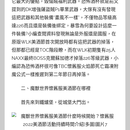
它最大的優點，毀傷賊福利武器。恐怖酒杯就是前文
提到的DK增強薩盜賊P1畢業武器，大傢有沒有發現
這把武器和其他裝備“畫風不一樣”，不僅物品等級高
達226而且還是裝備後綁定，暴雪為何要設計這麼一
件裝備?小編查閱資料發現無論是外服還是國服，在
原版WLK美酒節首次開放時都有這把武器的掉落，
但那都已經是TOC階段瞭，而在WLK初期隻有25人
NAXX最終BOSS克爾蘇加德才掉落226等級武器，小
編認為恐怖酒杯很可像TBC懷舊服火焰節死亡霜凍附
魔公式一樣推遲到第二年節日再掉落。
二、魔獸世界懷舊服美酒節在哪裡
首先來到鐵爐堡，從城堡大門出。