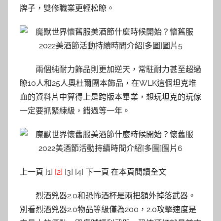
牌子，雙修職業更輕松瞭。
兩個純耐力飾品則更加逆天，常駐耐力甚至超過
瞭10人和25人奧杜爾團本飾品，在WLK這個坦克堆
血的資料片中算得上是跨版本畢業，想玩坦克的玩傢
一定要抓緊練級，錯過等一年。
上一頁 [1]
[2]
[3] [4] 下一頁 在本頁閱讀全文
烈酒兇器2.0和恐怖酒杯是兩把額外掉落武器。
別看烈酒兇器2.0物品等級僅為200，2.0攻擊速度是