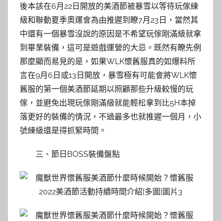
後本該在6月22日開放的美酒節被暴雪以等待玩傢練
級和聯動夏季奧運會為由推遲到瞭7月23日，當然其
中還有一個暴雪沒說的原因是不希望玩傢剛滿級就拿
到畢業裝備，這可是遊戲運營的大忌。既然有瞭先例
那麼顯而易見的是，如果WLK懷舊服真的如爆料所
言在9月6日或13日開放，暴雪極有可能會將WLK懷
舊服的第一個美酒節延期以照顧那些升級較慢的玩
傢，並避免出現玩傢剛滿級就能輕松拿到比5H本掉
落更好的裝備的情況，不過最多也就推遲一個月，小
號練級還是得抓緊時間。
三、節日BOSS裝備盤點