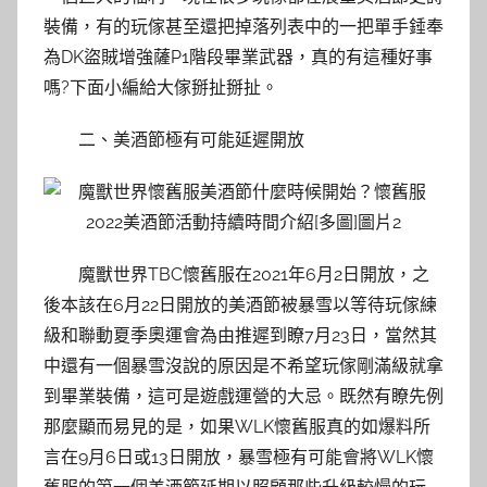
裝備，有的玩傢甚至還把掉落列表中的一把單手錘奉
為DK盜賊增強薩P1階段畢業武器，真的有這種好事
嗎?下面小編給大傢掰扯掰扯。
二、美酒節極有可能延遲開放
魔獸世界TBC懷舊服在2021年6月2日開放，之
後本該在6月22日開放的美酒節被暴雪以等待玩傢練
級和聯動夏季奧運會為由推遲到瞭7月23日，當然其
中還有一個暴雪沒說的原因是不希望玩傢剛滿級就拿
到畢業裝備，這可是遊戲運營的大忌。既然有瞭先例
那麼顯而易見的是，如果WLK懷舊服真的如爆料所
言在9月6日或13日開放，暴雪極有可能會將WLK懷