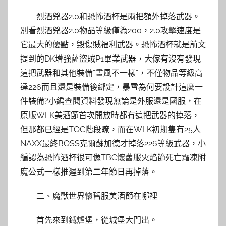
烈酒兇器2.0和恐怖酒杯是兩把額外掉落武器。
別看烈酒兇器2.0物品等級僅為200，2.0攻擊速度是
它最大的優點，毀傷賊福利武器。恐怖酒杯就是前文
提到的DK增強薩盜賊P1畢業武器，大傢有沒有發現
這把武器和其他裝備“畫風不一樣”，不僅物品等級高
達226而且還是裝備後綁定，暴雪為何要設計這麼一
件裝備?小編查閱資料發現無論是外服還是國服，在
原版WLK美酒節首次開放時都有這把武器的掉落，
但那都已經是TOC階段瞭，而在WLK初期隻有25人
NAXX最終BOSS克爾蘇加德才掉落226等級武器，小
編認為恐怖酒杯很可像TBC懷舊服火焰節死亡霜凍附
魔公式一樣推遲到第二年節日再掉落。
二、魔獸世界懷舊服美酒節在哪裡
首先來到鐵爐堡，從城堡大門出。