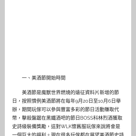
一、美酒節開始時間
美酒節是魔獸世界燃燒的遠征資料片新增的節
日，按照慣例美酒節將在每年9月20日至10月6日舉
辦，期間玩傢可以參與豐富多彩的節日活動賺取代
幣，擊殺盤踞在黑鐵酒吧的節日BOSS科林烈酒獲取
史詩級裝備獎勵，這對WLK懷舊服玩傢來說將會是
一個巨大的福利。現在很多玩傢都在展望美酒節史詩