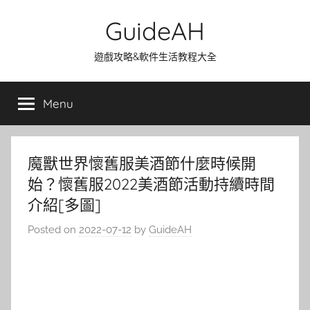
Skip
GuideAH
to
content
遊戲攻略&軟件生活教程大全
Menu
魔獸世界懷舊服美酒節什麼時候開
始？懷舊服2022美酒節活動持續時間
介紹[多圖]
Posted on
2022-07-12
by
GuideAH