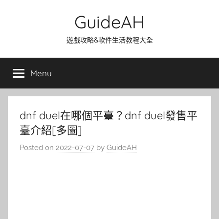
Skip
GuideAH
to
content
遊戲攻略&軟件生活教程大全
Menu
dnf duel在哪個平臺？dnf duel發售平
臺介紹[多圖]
Posted on
2022-07-07
by
GuideAH