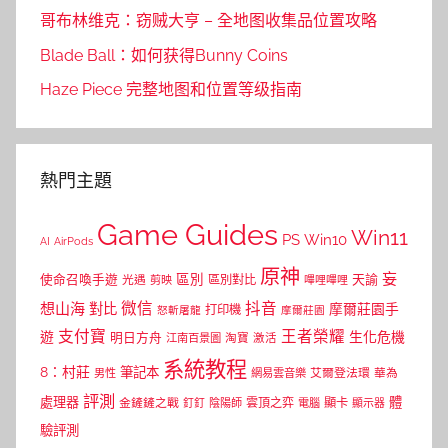
哥布林维克：窃贼大亨 – 全地图收集品位置攻略
Blade Ball：如何获得Bunny Coins
Haze Piece 完整地图和位置等级指南
熱門主題
Game Guides
Win11
PS
Win10
AI
AirPods
原神
妄
區別
使命召喚手遊
區別對比
天諭
光遇
剪映
嗶哩嗶哩
微信
抖音
想山海
對比
摩爾莊園手
打印機
怒斬屠龍
摩爾莊園
支付寶
王者榮耀
遊
生化危機
明日方舟
江南百景圖
淘寶
激活
系統教程
8：村莊
筆記本
網易雲音樂
艾爾登法環
華為
男性
評測
體
處理器
顯卡
金鏟鏟之戰
雲頂之弈
釘釘
陰陽師
電腦
顯示器
驗評測