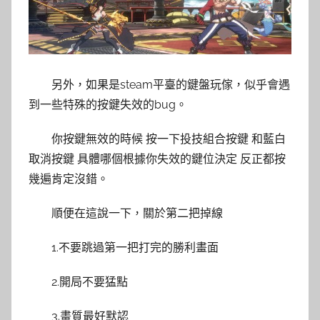
另外，如果是steam平臺的鍵盤玩傢，似乎會遇
到一些特殊的按鍵失效的bug。
你按鍵無效的時候 按一下投技組合按鍵 和藍白
取消按鍵 具體哪個根據你失效的鍵位決定 反正都按
幾遍肯定沒錯。
順便在這說一下，關於第二把掉線
1.不要跳過第一把打完的勝利畫面
2.開局不要猛點
3.畫質最好默認