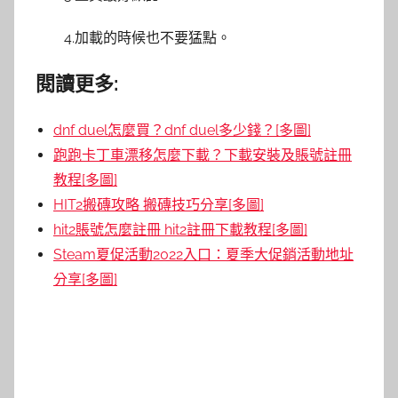
4.加載的時候也不要猛點。
閱讀更多:
dnf duel怎麼買？dnf duel多少錢？[多圖]
跑跑卡丁車漂移怎麼下載？下載安裝及賬號註冊
教程[多圖]
HIT2搬磚攻略 搬磚技巧分享[多圖]
hit2賬號怎麼註冊 hit2註冊下載教程[多圖]
Steam夏促活動2022入口：夏季大促銷活動地址
分享[多圖]