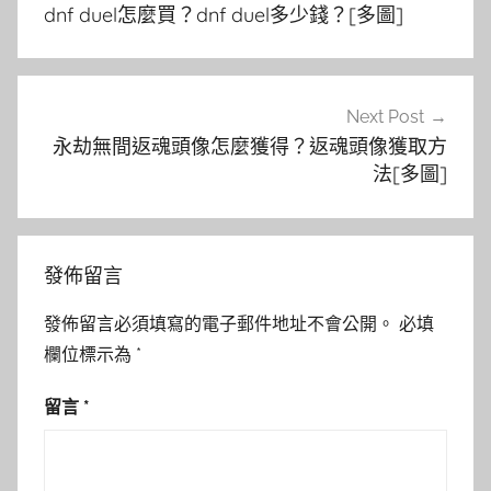
章
dnf duel怎麼買？dnf duel多少錢？[多圖]
導
覽
Next Post
永劫無間返魂頭像怎麼獲得？返魂頭像獲取方
法[多圖]
發佈留言
發佈留言必須填寫的電子郵件地址不會公開。
必填
欄位標示為
*
留言
*