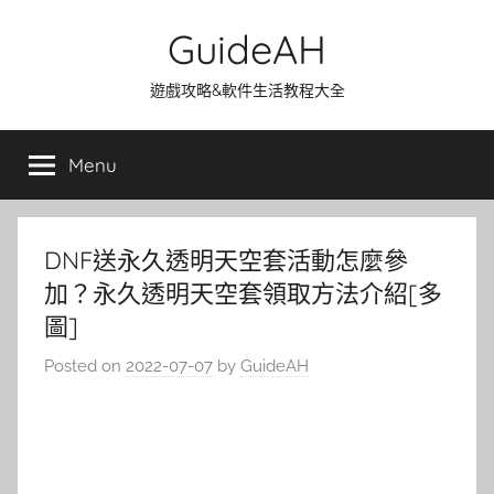
Skip
GuideAH
to
content
遊戲攻略&軟件生活教程大全
Menu
DNF送永久透明天空套活動怎麼參
加？永久透明天空套領取方法介紹[多
圖]
Posted on
2022-07-07
by
GuideAH