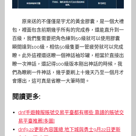
原來送的不僅僅是宇尤的黃金膠囊，是一個大禮
包，裡面包含前期幾乎所有的完成券，還能直升到一
百級，我們隻需要把角色練到50級就可以使用膠囊
瞬間達到100級，相信50級隻要一管疲勞就可以完成
瞭。此外這裡還送瞭一個神話袖珍罐，相當於直接出
瞭一次神話，還記得100級版本剛出神話的時候，我
們為瞭刷一件神話，幾乎要刷上十幾天乃至一個月才
會爆出，這可真是省瞭一大筆時間。
閱讀更多:
dnf手遊韓服賬號交易平臺都有哪些 靠譜的賬號交
易平臺推薦[多圖]
dnf9.22更新內容匯總 地下城與勇士9月22日更新