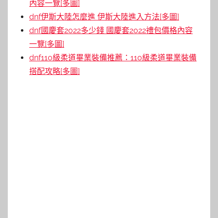
內容一覽[多圖]
dnf伊斯大陸怎麼進 伊斯大陸進入方法[多圖]
dnf國慶套2022多少錢 國慶套2022禮包價格內容
一覽[多圖]
dnf110級柔道畢業裝備推薦：110級柔道畢業裝備
搭配攻略[多圖]