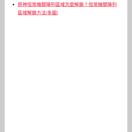
原神恒常機關陣列區域怎麼解鎖？恒常機關陣列
區域解鎖方法[多圖]