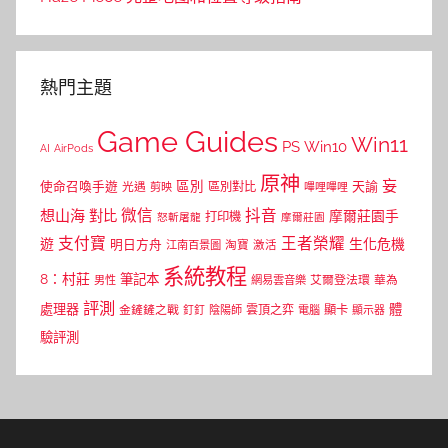
熱門主題
Game Guides
Win11
PS
Win10
AI
AirPods
原神
妄
區別
使命召喚手遊
區別對比
天諭
光遇
剪映
嗶哩嗶哩
微信
抖音
想山海
對比
摩爾莊園手
打印機
怒斬屠龍
摩爾莊園
支付寶
王者榮耀
遊
生化危機
明日方舟
江南百景圖
淘寶
激活
系統教程
8：村莊
筆記本
網易雲音樂
艾爾登法環
華為
男性
評測
體
處理器
顯卡
金鏟鏟之戰
雲頂之弈
釘釘
陰陽師
電腦
顯示器
驗評測