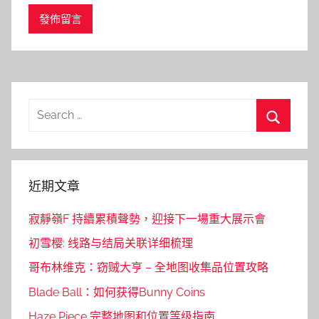
Search
for:
Search
近期文章
寂靜嶺F 持續累積聲勢，迎接下一場重大展示會
初雪樱: 线路与结局关联详细梳理
哥布林维克：窃贼大亨 – 全地图收集品位置攻略
Blade Ball：如何获得Bunny Coins
Haze Piece 完整地图和位置等级指南