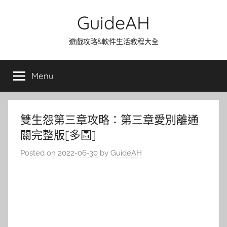
Skip
GuideAH
to
content
遊戲攻略&軟件生活教程大全
Menu
雙生怨第三章攻略：第三章愛別離通
關完整版[多圖]
Posted on
2022-06-30
by
GuideAH