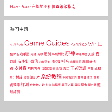
Haze Piece 完整地图和位置等级指南
熱門主題
Game Guides
Win11
PS
Win10
AI
AirPods
原神
妄
區別
使命召喚手遊
區別對比
天諭
光遇
剪映
嗶哩嗶哩
微信
抖音
想山海
對比
摩爾莊園手
打印機
怒斬屠龍
摩爾莊園
支付寶
王者榮耀
遊
生化危機
明日方舟
江南百景圖
淘寶
激活
系統教程
8：村莊
筆記本
網易雲音樂
艾爾登法環
華為
男性
評測
體
處理器
顯卡
金鏟鏟之戰
雲頂之弈
釘釘
陰陽師
電腦
顯示器
驗評測