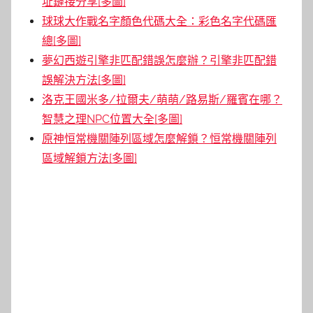
址鏈接分享[多圖]
球球大作戰名字顏色代碼大全：彩色名字代碼匯
總[多圖]
夢幻西遊引擎非匹配錯誤怎麼辦？引擎非匹配錯
誤解決方法[多圖]
洛克王國米多/拉爾夫/萌萌/路易斯/羅賓在哪？
智慧之理NPC位置大全[多圖]
原神恒常機關陣列區域怎麼解鎖？恒常機關陣列
區域解鎖方法[多圖]