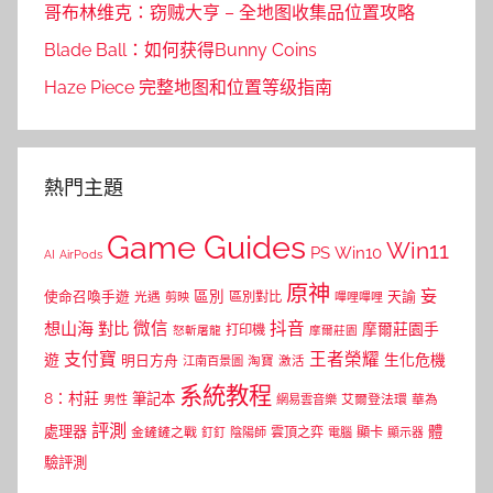
哥布林维克：窃贼大亨 – 全地图收集品位置攻略
Blade Ball：如何获得Bunny Coins
Haze Piece 完整地图和位置等级指南
熱門主題
Game Guides
Win11
PS
Win10
AI
AirPods
原神
妄
區別
使命召喚手遊
區別對比
天諭
光遇
剪映
嗶哩嗶哩
微信
抖音
想山海
對比
摩爾莊園手
打印機
怒斬屠龍
摩爾莊園
支付寶
王者榮耀
遊
生化危機
明日方舟
江南百景圖
淘寶
激活
系統教程
8：村莊
筆記本
網易雲音樂
艾爾登法環
華為
男性
評測
體
處理器
顯卡
金鏟鏟之戰
雲頂之弈
釘釘
陰陽師
電腦
顯示器
驗評測