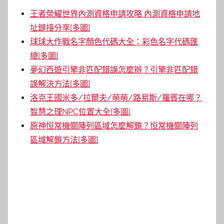
王者榮耀世界內測資格申請攻略 內測資格申請地
址鏈接分享[多圖]
球球大作戰名字顏色代碼大全：彩色名字代碼匯
總[多圖]
夢幻西遊引擎非匹配錯誤怎麼辦？引擎非匹配錯
誤解決方法[多圖]
洛克王國米多/拉爾夫/萌萌/路易斯/羅賓在哪？
智慧之理NPC位置大全[多圖]
原神恒常機關陣列區域怎麼解鎖？恒常機關陣列
區域解鎖方法[多圖]