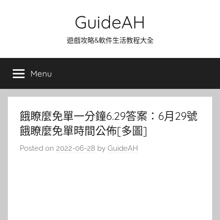
Skip
GuideAH
to
content
遊戲攻略&軟件生活教程大全
Menu
餓瞭麼免單一分鐘6.29答案：6月29號
餓瞭麼免單時間公佈[多圖]
Posted on
2022-06-28
by
GuideAH