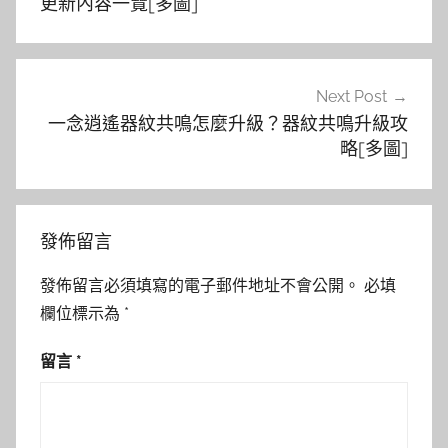
導
更新內容一覽[多圖]
覽
Next Post
一念逍遙器紋共鳴怎麼升級？器紋共鳴升級攻
略[多圖]
發佈留言
發佈留言必須填寫的電子郵件地址不會公開。
必填
欄位標示為
*
留言
*