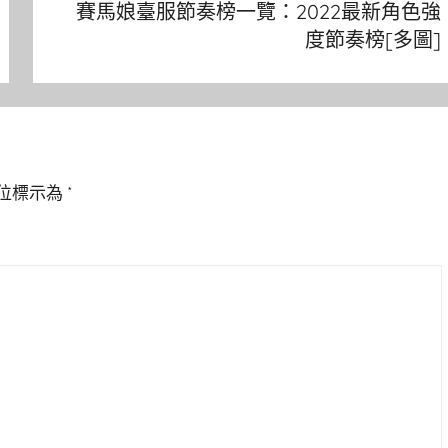
賽馬娘臺服節奏榜一覽：2022最新角色強
度節奏榜[多圖]
位標示為
*