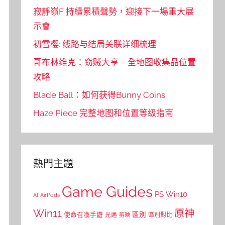
寂靜嶺F 持續累積聲勢，迎接下一場重大展
示會
初雪樱: 线路与结局关联详细梳理
哥布林维克：窃贼大亨 – 全地图收集品位置
攻略
Blade Ball：如何获得Bunny Coins
Haze Piece 完整地图和位置等级指南
熱門主題
Game Guides
PS
Win10
AI
AirPods
Win11
原神
區別
使命召喚手遊
區別對比
光遇
剪映