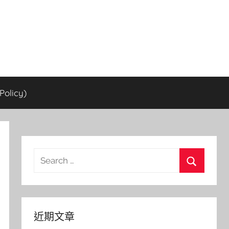
olicy)
Search
for:
Search
近期文章