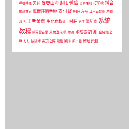
微信
抖音
妄想山海
對比
天諭
打印機
嗶哩嗶哩
怒斬屠龍
支付寶
摩爾莊園手遊
明日方舟
江南百景圖
淘寶
摩爾莊園
系統
王者榮耀
生化危機8：村莊
筆記本
激活
男性
教程
評測
處理器
網易雲音樂
艾爾登法環
華為
金鏟鏟之
體驗評測
顯卡
戰
雲頂之弈
釘釘
陰陽師
電腦
顯示器