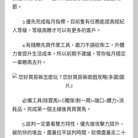
節。
3.優先完成每月指標，目前隻有任務能提高經紀
人等級，等級高瞭才可以有更多的客戶。
4.有錢瞭先買作業工具，磨刀不誤砍柴工，升體
力會提升生活成本，所以前期不建議，等你每月穩定
一單瞭再去升。
必備工具(除寶馬)>S獨傢(剩一周)>端口>體力>消
耗品。完成第一個主線後再買寶馬。
5.談判一定要看雙方特性，優先做攻擊力提升，
破防快的堆血，盡量拉平談判時間，砍價盡量走二十