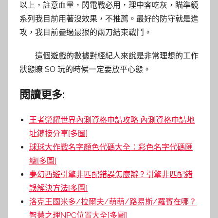
以上，註意血量，閃電戰必用，理中客吃灰，瞄準鏡
系列我目前用著沒效果，不推薦。最好的防守就是進
攻，我目前疊過最狠的兩刀結束戰鬥。
這個遊戲的數據對經紀人來說是非常理想的工作
狀態瞭 SO 玩的時候一定要放平心態。
閱讀更多:
王者榮耀世界內測資格申請攻略 內測資格申請地
址鏈接分享[多圖]
球球大作戰名字顏色代碼大全：彩色名字代碼匯
總[多圖]
夢幻西遊引擎非匹配錯誤怎麼辦？引擎非匹配錯
誤解決方法[多圖]
洛克王國米多/拉爾夫/萌萌/路易斯/羅賓在哪？
智慧之理NPC位置大全[多圖]