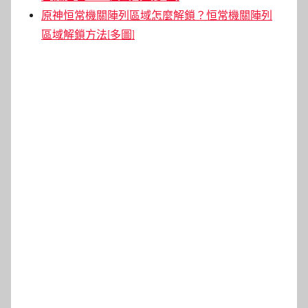
原神恒常機關陣列區域怎麼解鎖？恒常機關陣列
區域解鎖方法[多圖]