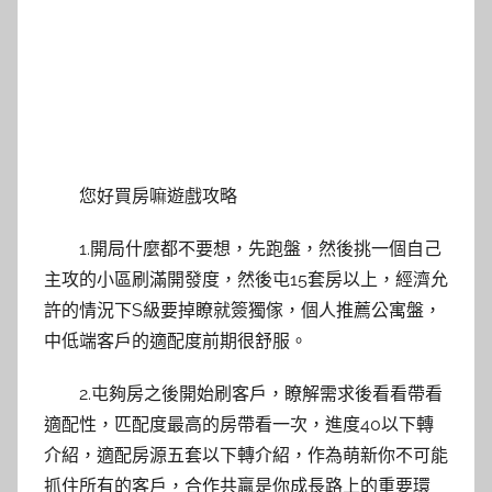
您好買房嘛遊戲攻略
1.開局什麼都不要想，先跑盤，然後挑一個自己
主攻的小區刷滿開發度，然後屯15套房以上，經濟允
許的情況下S級要掉瞭就簽獨傢，個人推薦公寓盤，
中低端客戶的適配度前期很舒服。
2.屯夠房之後開始刷客戶，瞭解需求後看看帶看
適配性，匹配度最高的房帶看一次，進度40以下轉
介紹，適配房源五套以下轉介紹，作為萌新你不可能
抓住所有的客戶，合作共贏是你成長路上的重要環