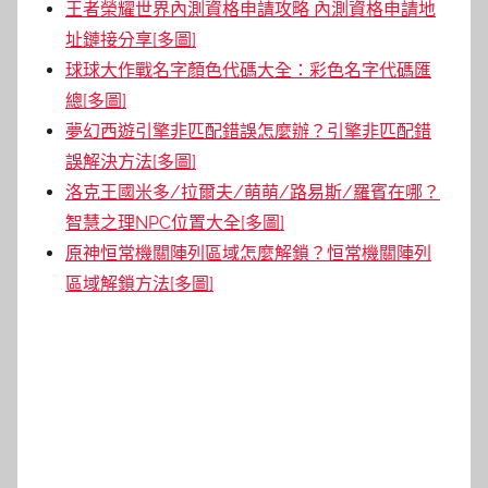
王者榮耀世界內測資格申請攻略 內測資格申請地
址鏈接分享[多圖]
球球大作戰名字顏色代碼大全：彩色名字代碼匯
總[多圖]
夢幻西遊引擎非匹配錯誤怎麼辦？引擎非匹配錯
誤解決方法[多圖]
洛克王國米多/拉爾夫/萌萌/路易斯/羅賓在哪？
智慧之理NPC位置大全[多圖]
原神恒常機關陣列區域怎麼解鎖？恒常機關陣列
區域解鎖方法[多圖]