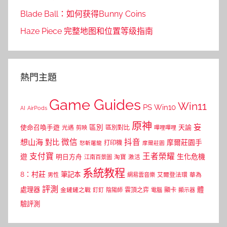
Blade Ball：如何获得Bunny Coins
Haze Piece 完整地图和位置等级指南
熱門主題
Game Guides
Win11
PS
Win10
AI
AirPods
原神
妄
區別
使命召喚手遊
區別對比
天諭
光遇
剪映
嗶哩嗶哩
微信
抖音
想山海
對比
摩爾莊園手
打印機
怒斬屠龍
摩爾莊園
支付寶
王者榮耀
遊
生化危機
明日方舟
江南百景圖
淘寶
激活
系統教程
8：村莊
筆記本
網易雲音樂
艾爾登法環
華為
男性
評測
體
處理器
顯卡
金鏟鏟之戰
雲頂之弈
釘釘
陰陽師
電腦
顯示器
驗評測