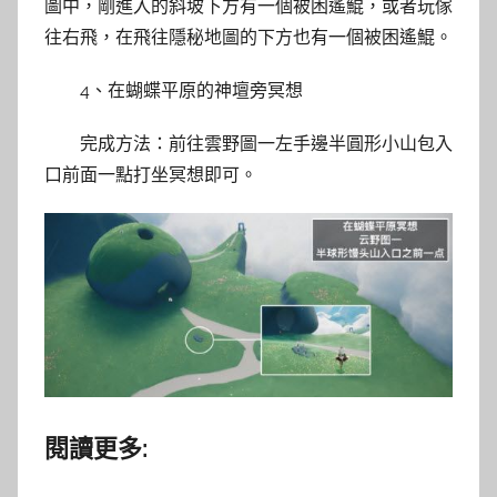
圖中，剛進入的斜坡下方有一個被困遙鯤，或者玩傢
往右飛，在飛往隱秘地圖的下方也有一個被困遙鯤。
4、在蝴蝶平原的神壇旁冥想
完成方法：前往雲野圖一左手邊半圓形小山包入
口前面一點打坐冥想即可。
閱讀更多: