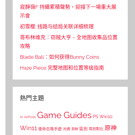
寂靜嶺F 持續累積聲勢，迎接下一場重大展
示會
初雪樱: 线路与结局关联详细梳理
哥布林维克：窃贼大亨 – 全地图收集品位置
攻略
Blade Ball：如何获得Bunny Coins
Haze Piece 完整地图和位置等级指南
熱門主題
Game Guides
PS
Win10
AI
AirPods
Win11
原神
區別
使命召喚手遊
區別對比
光遇
剪映