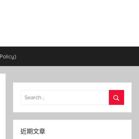
olicy)
Search
for:
Search
近期文章