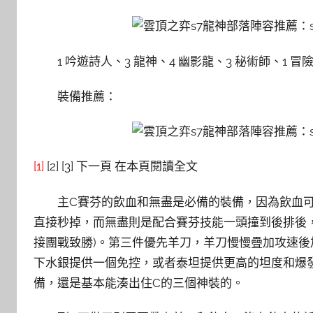
1 吟遊詩人、3 龍神、4 幽影龍、3 秘術師、1 冒
裝備推薦：
[1]
[2] [3] 下一頁 在本頁閱讀全文
主C賽芬的飲血和無盡是必備的裝備，因為飲血
直接秒掉，而無盡則是配合賽芬技能一頭撞到後排後，
接團戰致勝)。第三件優先羊刀，羊刀慢慢疊加攻速
下水銀提供一個免控，或者泰坦提供更高的坦度和爆
備，還是基本能湊出住C的三個神裝的。