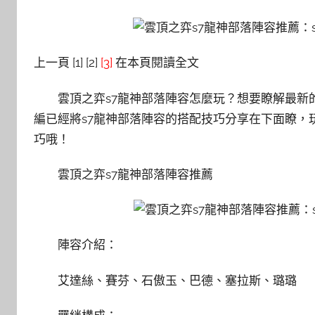
上一頁 [1] [2]
[3]
在本頁閱讀全文
雲頂之弈s7龍神部落陣容怎麼玩？想要瞭解最新的
編已經將s7龍神部落陣容的搭配技巧分享在下面瞭，
巧哦！
雲頂之弈s7龍神部落陣容推薦
陣容介紹：
艾達絲、賽芬、石傲玉、巴德、塞拉斯、璐璐