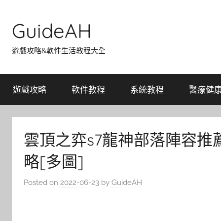
Skip
to
GuideAH
content
遊戲攻略&軟件生活教程大全
遊戲攻略
軟件教程
系統教程
醫療健
雲頂之弈s7龍神部落陣容推
略[多圖]
Posted on
2022-06-23
by
GuideAH