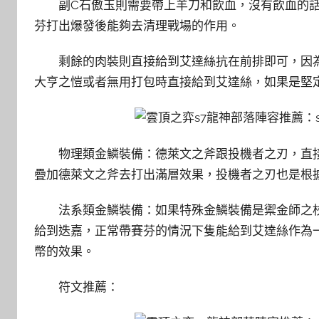
副C石傲玉則需要帶上羊刀和飲血，沒有飲血的
芬打出爆發後能夠去清理戰場的作用。
剩餘的肉裝則直接給到艾達絲抗在前排即可，因
大亨之愷或者無用打包時直接給到艾達絲，如果是堅
物理類金鱗裝備：德萊文之斧跟投機者之刃，直
疊加德萊文之斧去打出滿層效果，投機者之刃也是根
法系類金鱗裝備：如果特殊金鱗裝備是禦金師之
給到迭嘉，正常帶賽芬的情況下隻能給到艾達絲作為
幣的效果。
符文推薦：