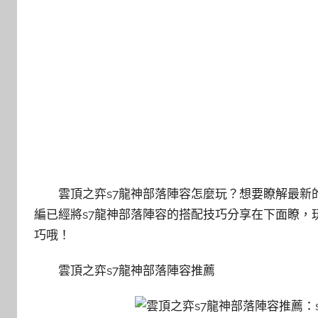
雲頂之弈s7龍神部落陣容怎麼玩？想要瞭解最新的
編已經將s7龍神部落陣容的搭配技巧分享在下面瞭，
巧哦！
雲頂之弈s7龍神部落陣容推薦