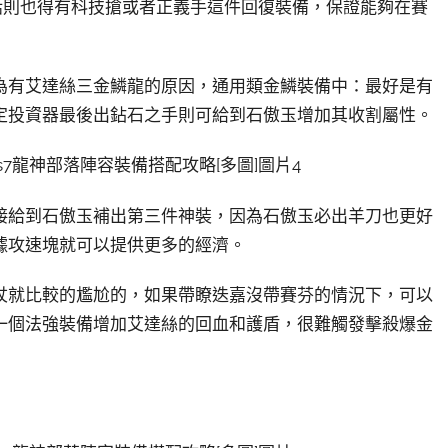
話則也得有科技搶或者正義手這件回復裝備，保證能夠在賽
為有艾達絲三金鱗龍的原因，通用類金鱗裝備中：最好是有
定投資器最後出鉆石之手則可給到石傲玉增加其收割屬性。
接給到石傲玉補出第三件神裝，因為石傲玉必出羊刀也更好
據攻速塊就可以提供更多的經濟。
杖就比較的尷尬的，如果帶瞭迭嘉沒帶賽芬的情況下，可以
一個法強裝備增加艾達絲的回血和護盾，很難觸發擊殺爆金