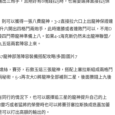
補出三炮手，且剛好有8塊錢拉5時，也需要選擇直接拉5保
，則可以獲得一張八費龍神，3-2直接拉六口上出龍神保證連
正常升六開出四格鬥兩炮手，此時連勝或者連敗鬥可以，不用D
接四鬥帶龍神準備上八。如果4-1海克斯仍然未出龍神聯盟/
九五這兩套陣容上來。
出艾達絲，賽芬，石傲玉這三張龍神，搭配上塞拉斯組成兩格鬥
秘術，5-1再次大D將龍神全部補到二星，後面攢錢上九後
有同行的情況下，也可以選擇追三星的龍神提升自己的上
的靈巧或者猛將的榮譽時也可以將賽芬塞拉斯換成迭嘉加蕾
是可以打出高額的輸出的。