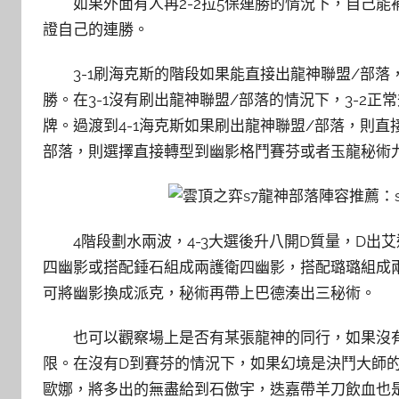
如果外面有人再2-2拉5保連勝的情況下，自己能
證自己的連勝。
3-1刷海克斯的階段如果能直接出龍神聯盟/部落
勝。在3-1沒有刷出龍神聯盟/部落的情況下，3-2
牌。過渡到4-1海克斯如果刷出龍神聯盟/部落，則直
部落，則選擇直接轉型到幽影格鬥賽芬或者玉龍秘術
4階段劃水兩波，4-3大選後升八開D質量，D
四幽影或搭配錘石組成兩護衛四幽影，搭配璐璐組成兩
可將幽影換成派克，秘術再帶上巴德湊出三秘術。
也可以觀察場上是否有某張龍神的同行，如果沒
限。在沒有D到賽芬的情況下，如果幻境是決鬥大師
歐娜，將多出的無盡給到石傲宇，迭嘉帶羊刀飲血也