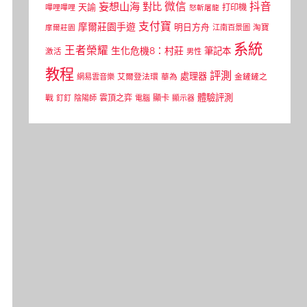
微信
抖音
妄想山海
對比
天諭
打印機
嗶哩嗶哩
怒斬屠龍
支付寶
摩爾莊園手遊
明日方舟
江南百景圖
淘寶
摩爾莊園
系統
王者榮耀
生化危機8：村莊
筆記本
激活
男性
教程
評測
處理器
網易雲音樂
艾爾登法環
華為
金鏟鏟之
體驗評測
顯卡
戰
雲頂之弈
釘釘
陰陽師
電腦
顯示器