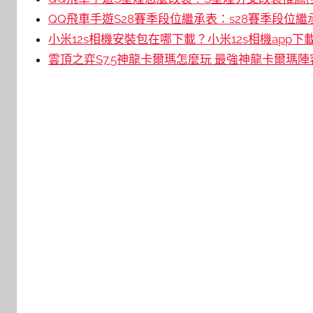
QQ飛車手遊S28賽季段位繼承表：s28賽季段位繼
小米12s相機安裝包在哪下載？小米12s相機app下
雲頂之弈S7.5神龍卡爾瑪怎麼玩 最強神龍卡爾瑪陣