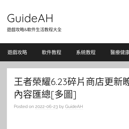
Skip
to
GuideAH
content
遊戲攻略&軟件生活教程大全
遊戲攻略
軟件教程
系統教程
醫療健
王者榮耀6.23碎片商店更新
內容匯總[多圖]
Posted on
2022-06-23
by
GuideAH