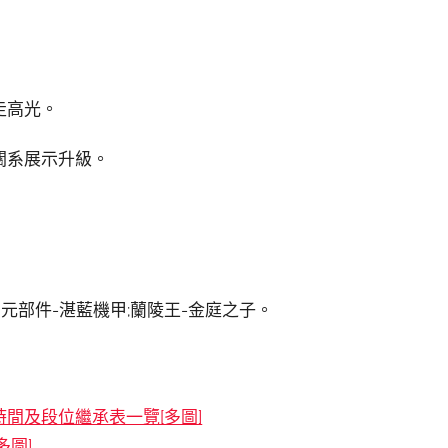
走高光。
關系展示升級。
星元部件-湛藍機甲;蘭陵王-金庭之子。
時間及段位繼承表一覽[多圖]
多圖]