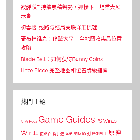
寂靜嶺F 持續累積聲勢，迎接下一場重大展
示會
初雪樱: 线路与结局关联详细梳理
哥布林维克：窃贼大亨 – 全地图收集品位置
攻略
Blade Ball：如何获得Bunny Coins
Haze Piece 完整地图和位置等级指南
熱門主題
Game Guides
PS
Win10
AI
AirPods
Win11
原神
區別
使命召喚手遊
區別對比
光遇
剪映