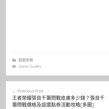
遊戲攻略
Game Guides
文
Previous Post
章
王者榮耀張良千籌問戰皮膚多少錢？張良千
導
籌問戰價格及返還點券活動攻略[多圖]