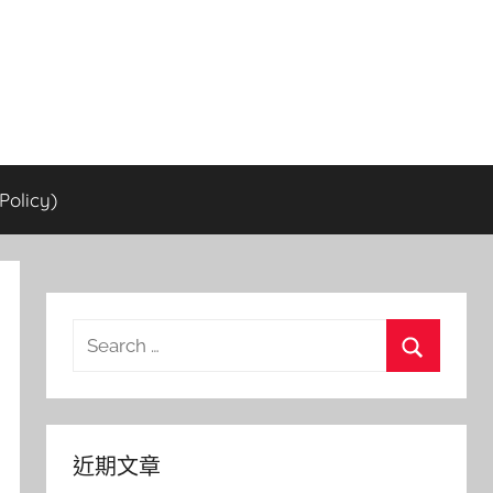
olicy)
Search
for:
Search
近期文章