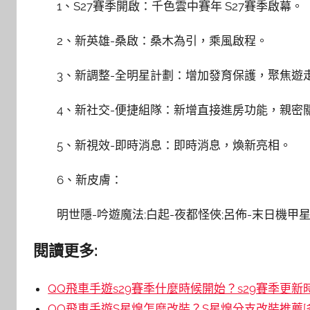
1、S27賽季開啟：千色雲中賽年 S27賽季啟幕。
2、新英雄-桑啟：桑木為引，乘風啟程。
3、新調整-全明星計劃：增加發育保護，聚焦遊
4、新社交-便捷組隊：新增直接進房功能，親密
5、新視效-即時消息：即時消息，煥新亮相。
6、新皮膚：
明世隱-吟遊魔法;白起-夜都怪俠;呂佈-末日機甲
閱讀更多:
QQ飛車手遊s29賽季什麼時候開始？s29賽季更新
QQ飛車手遊S星煌怎麼改裝？S星煌分支改裝推薦[