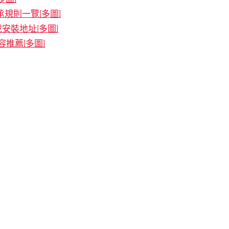
承規則一覽[多圖]
載安裝地址[多圖]
容推薦[多圖]