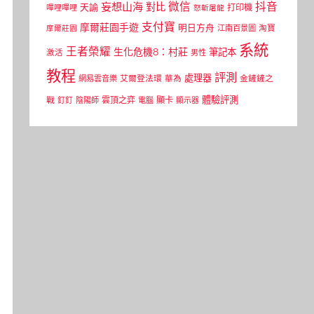
微信
抖音
妄想山海
對比
天諭
打印機
嗶哩嗶哩
怒斬屠龍
支付寶
摩爾莊園手遊
明日方舟
江南百景圖
淘寶
摩爾莊園
系統
王者榮耀
生化危機8：村莊
筆記本
激活
男性
教程
評測
處理器
網易雲音樂
艾爾登法環
華為
金鏟鏟之
體驗評測
顯卡
戰
雲頂之弈
釘釘
陰陽師
電腦
顯示器