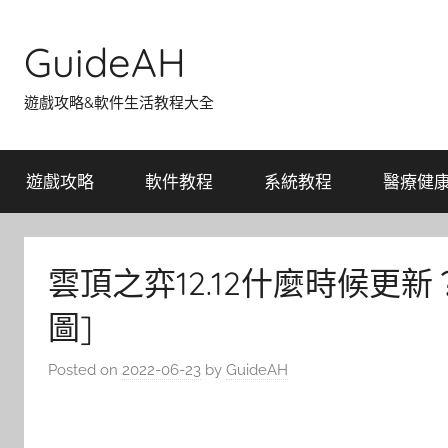
Skip
to
GuideAH
content
遊戲攻略&軟件生活教程大全
遊戲攻略
軟件教程
系統教程
醫療健
雲頂之弈12.12什麼時候更
圖]
Posted on
2022-06-23
by
GuideAH