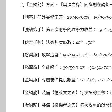
而【金鱗龍】方面，【雲頂之弈】團隊則在調整
【刺客】額外暴擊傷害：20/40/60%→15/30/50
【強襲炮手】第五次射擊的攻擊力收益：150/175/225
【傳奇半神】法術強度竊取：40%→50%
【怒翼龍】攻擊速度：50/150/250%→60/125/2
【怒翼龍】全能吸血：30/50/80%→30/50/70%
【金鱗龍】專屬裝備提供數量：1/2/3/5→1/2/4/
【金鱗龍】裝備【德萊文之斧】每次提的金幣：1
【金鱗龍】裝備【投機者之刃】每次攻擊的觸發幾