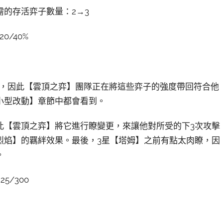
的存活弈子數量：2→3
0/40%
瞭，因此【雲頂之弈】團隊正在將這些弈子的強度帶回符合他
小型改動】章節中都會看到。
此【雲頂之弈】將它進行瞭變更，來讓他對所受的下3次攻擊
烈焰】的羈絆效果。最後，3星【塔姆】之前有點太肉瞭，因
。
5/300