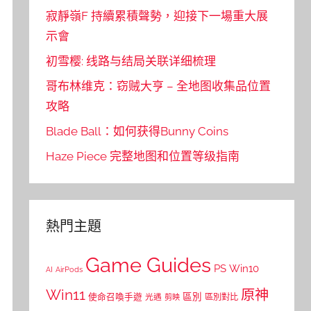
寂靜嶺F 持續累積聲勢，迎接下一場重大展
示會
初雪樱: 线路与结局关联详细梳理
哥布林维克：窃贼大亨 – 全地图收集品位置
攻略
Blade Ball：如何获得Bunny Coins
Haze Piece 完整地图和位置等级指南
熱門主題
Game Guides
PS
Win10
AI
AirPods
Win11
原神
區別
使命召喚手遊
區別對比
光遇
剪映