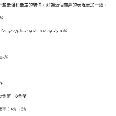
一些最強和最差的裝備，好讓這個羈絆的表現更加一致。
%
/275%→150/200/250/300%
25%
5
0金幣→8金幣
率：5%→6%