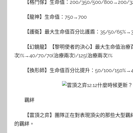
【格鬥傢】生命值：200/350/500/800→200/325
【龍神】生命值：750→700
【護衛】最大生命值百分比護盾：35/50/65%→30
【幻鏡龍】【黎明使者的決心】最大生命值治療百分比：
次)%→40/70/70(治療兩次)/125(治療兩次)%
【換形師】生命值百分比提升：50/100/150%→45/
羈絆
【雲頂之弈】團隊正在對表現頂尖的那些大型羈
的羈絆。