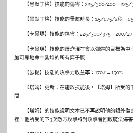
【黑默丁格】技能的傷害：225/300/400→225/32
【黑默丁格】技能的暈眩時長：1.5/1.75/2秒→1.
【卡爾瑪】技能的傷害：225/300/375→200/275
【卡爾瑪】技能的爆炸現在會以彈體的目標為中
加可靠地命中紮堆的所有弈子瞭。
【瑟提】技能的攻擊力收益率：170%→150%
【塔姆】更新：在施放技能後，【塔姆】所受的
間
【塔姆】的技能說明文本已不再說明他的額外傷
裡，他所受的下3次敵方攻擊將對攻擊者回敬魔法傷