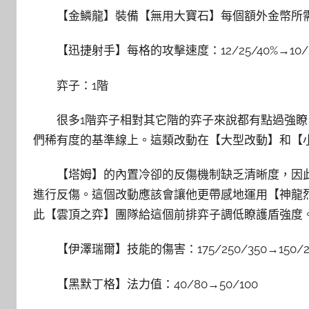
【金鱗龍】裝備【無用大寶石】每個額外金幣所需
【迅捷射手】每格的攻擊速度：12/25/40%→10/2
弈子：1階
很多1階弈子相對其它階的弈子來說都有點過強
們稀有度的基準線上。這類改動在【大型改動】和【
【塔姆】的內置冷卻的反傷機制缺乏清晰度，因
進行反傷。這個改動應該會讓他更帶感地運用【神龍
此【雲頂之弈】團隊給這個前排弈子調低瞭護盾強度
【伊澤瑞爾】技能的傷害：175/250/350→150/22
【黑默丁格】法力值：40/80→50/100