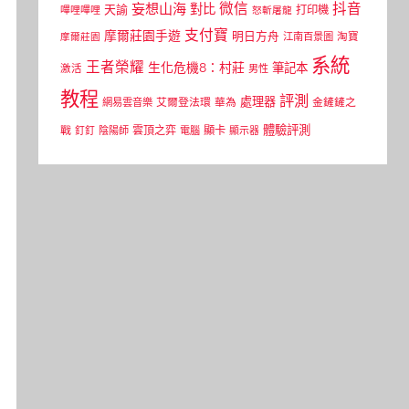
微信
抖音
妄想山海
對比
天諭
打印機
嗶哩嗶哩
怒斬屠龍
支付寶
摩爾莊園手遊
明日方舟
江南百景圖
淘寶
摩爾莊園
系統
王者榮耀
生化危機8：村莊
筆記本
激活
男性
教程
評測
處理器
網易雲音樂
艾爾登法環
華為
金鏟鏟之
體驗評測
顯卡
戰
雲頂之弈
釘釘
陰陽師
電腦
顯示器