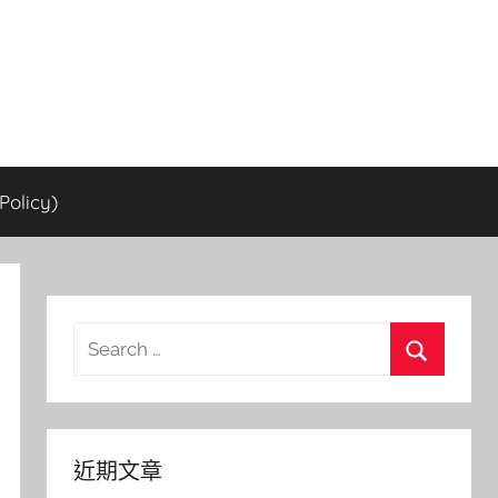
olicy)
Search
for:
Search
近期文章