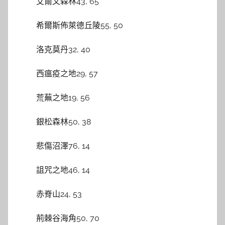
艾爾文森林43, 65
希爾斯佈萊德丘陵55, 50
洛克莫丹32, 40
西瘟疫之地29, 57
荒蕪之地19, 56
銀松森林50, 38
悲傷沼澤76, 14
詛咒之地46, 14
赤脊山24, 53
荊棘谷海角50, 70