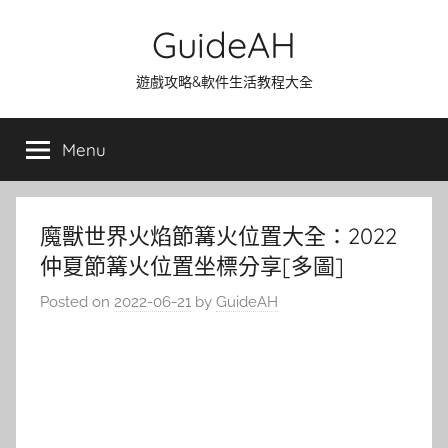
Skip
GuideAH
to
content
遊戲攻略&軟件生活教程大全
Menu
魔獸世界火焰節篝火位置大全：2022
仲夏節篝火位置坐標分享[多圖]
Posted on
2022-06-21
by
GuideAH