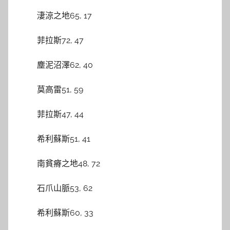
淒涼之地65, 17
菲拉斯72, 47
塵泥沼澤62, 40
莫高雷51, 59
菲拉斯47, 44
希利蘇斯51, 41
南貧瘠之地48, 72
石爪山脈53, 62
希利蘇斯60, 33