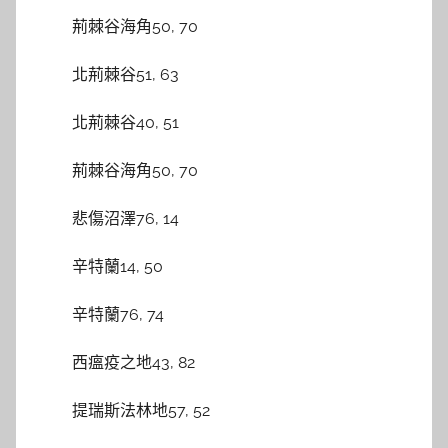
荊棘谷海角50, 70
北荊棘谷51, 63
北荊棘谷40, 51
荊棘谷海角50, 70
悲傷沼澤76, 14
辛特蘭14, 50
辛特蘭76, 74
西瘟疫之地43, 82
提瑞斯法林地57, 52