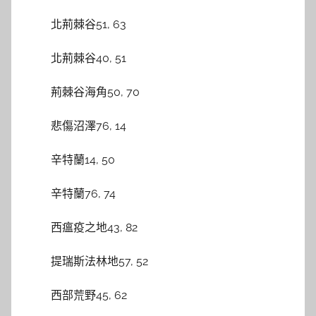
北荊棘谷51, 63
北荊棘谷40, 51
荊棘谷海角50, 70
悲傷沼澤76, 14
辛特蘭14, 50
辛特蘭76, 74
西瘟疫之地43, 82
提瑞斯法林地57, 52
西部荒野45, 62