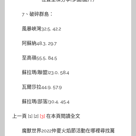
7、破碎群島：
風暴峽灣32.5, 42.2
阿蘇納48.3, 29.7
至高嶺55.5, 84.5
蘇拉瑪(聯盟)23.0, 58.4
瓦爾莎拉44.9, 57.9
蘇拉瑪(部落)30.4, 45.4
上一頁 [1] [2]
[3]
在本頁閱讀全文
魔獸世界2022仲夏火焰節活動在哪裡尋找篝