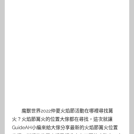
魔獸世界2022仲夏火焰節活動在哪裡尋找篝
火？火焰節篝火的位置大傢都在尋找，這次就讓
GuideAH小編來給大傢分享最新的火焰節篝火位置