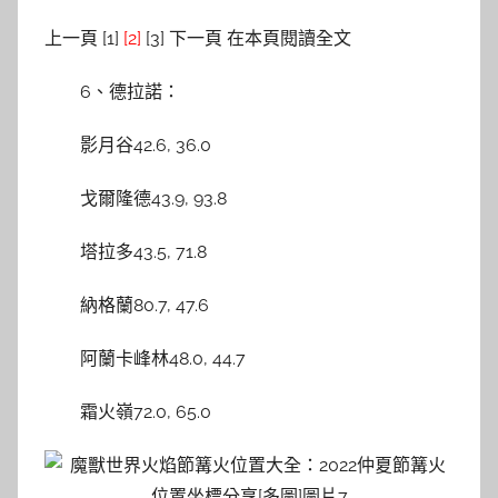
上一頁 [1]
[2]
[3] 下一頁 在本頁閱讀全文
6、德拉諾：
影月谷42.6, 36.0
戈爾隆德43.9, 93.8
塔拉多43.5, 71.8
納格蘭80.7, 47.6
阿蘭卡峰林48.0, 44.7
霜火嶺72.0, 65.0