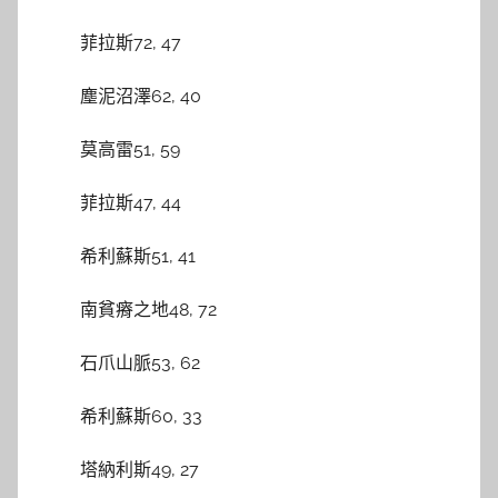
菲拉斯72, 47
塵泥沼澤62, 40
莫高雷51, 59
菲拉斯47, 44
希利蘇斯51, 41
南貧瘠之地48, 72
石爪山脈53, 62
希利蘇斯60, 33
塔納利斯49, 27