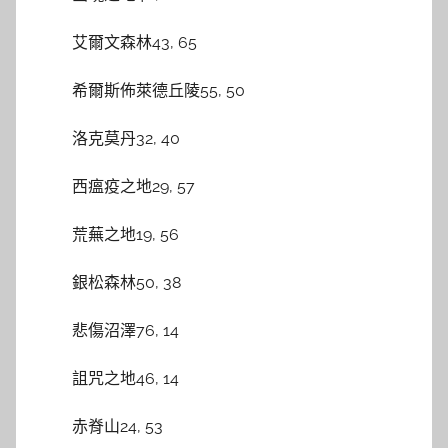
艾爾文森林43, 65
希爾斯佈萊德丘陵55, 50
洛克莫丹32, 40
西瘟疫之地29, 57
荒蕪之地19, 56
銀松森林50, 38
悲傷沼澤76, 14
詛咒之地46, 14
赤脊山24, 53