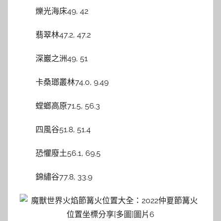
爍光海床49, 42
翡翠林47.2, 47.2
深巖之洲49, 51
卡桑瑯叢林74.0, 9.49
螳螂高原71.5, 56.3
四風谷51.8, 51.4
恐懼廢土56.1, 69.5
錦繡谷77.8, 33.9