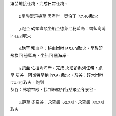
焰營地接任務，完成日常任務。
2.坐聯盟飛機至 黑海岸：奧伯丁 [37,46]取火
3.跑至 碼頭盡頭坐船至德萊尼秘藍島：碧藍崗哨
[44,53]取火
4.跑至 秘血島：秘血崗哨 [55,69]取火，坐聯盟
飛機回 秘藍島，坐船回 黑海岸。
5.跑至 佐拉姆海岸，完成 火焰節系列任務，跑
至 灰谷：阿斯特蘭納 [37,54]取火，灰谷：碎木崗哨
[70,69]取火，跑到
灰谷：林歌神殿，找到聯盟飛行點飛至冬泉谷。
6.跑至 冬泉谷：永望鎮 [62,35]、永望鎮 [59,35]
取火