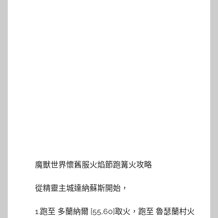
魔獸世界懷舊服火焰節跑篝火攻略
從精靈主城達納蘇斯開始，
1.跑至 多蘭納爾 [55,60]取火，跑至 魯瑟蘭村火