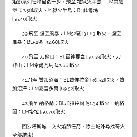
焰節系列任務最後一步，飛至 地獄火半島：LM榮耀
堡 [62,58]取火、地獄火半島：BL薩爾瑪
[55,40]取火
39.飛至 虛空風暴：LM52區 [31,63]取火、虛空
風暴：BL52區 [32,68]取火
40.飛至 刀鋒山：BL雷神要塞 [50,59]取火，刀
鋒山：LM希爾瓦納 [42,66]取火
41.飛至 贊加沼澤：BL贊佈拉金 [36,52]取火，贊
加沼澤：LM泰雷多爾 [69,52]取火
42.飛至 納格蘭：BL加拉達爾 [51,34]取火，納格
蘭：LM塔拉 [50,70]取火
回沙塔斯城，交火焰節任務，除主城外尋找篝火
全部結束!