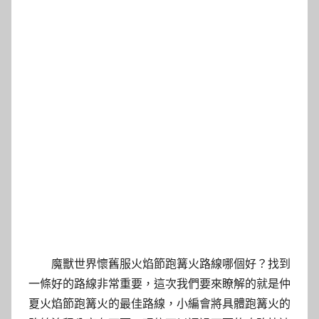
魔獸世界懷舊服火焰節跑篝火路線哪個好？找到
一條好的路線非常重要，這次我們要來瞭解的就是仲
夏火焰節跑篝火的最佳路線，小編會將具體跑篝火的