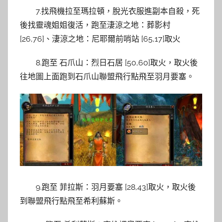
7.找飛機拉至瑪拉頓，脫光衣服進副本自殺，死
後找靈魂姐姐復活，跑至淒涼之地：葬影村
[26,76]、淒涼之地：尼耶爾前哨站 [65,17]取火
8.跑至 石爪山：烈日石居 [50,60]取火，取火後
往地圖上面跑到石爪山聯盟飛行點飛至羽月要塞。
9.跑至 菲拉斯：羽月要塞 [28,43]取火，取火後
到聯盟飛行點飛至希利蘇斯。