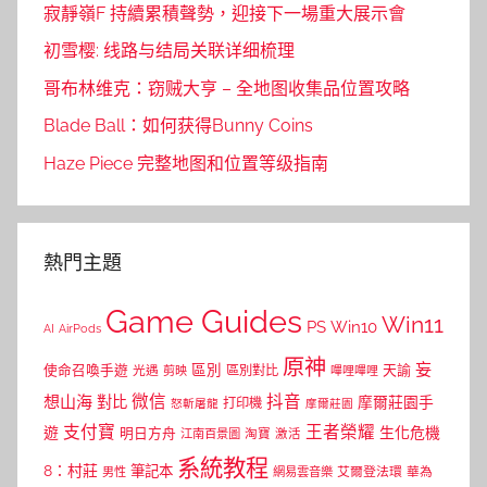
寂靜嶺F 持續累積聲勢，迎接下一場重大展示會
初雪樱: 线路与结局关联详细梳理
哥布林维克：窃贼大亨 – 全地图收集品位置攻略
Blade Ball：如何获得Bunny Coins
Haze Piece 完整地图和位置等级指南
熱門主題
Game Guides
Win11
PS
Win10
AI
AirPods
原神
妄
區別
使命召喚手遊
區別對比
天諭
光遇
剪映
嗶哩嗶哩
微信
抖音
想山海
對比
摩爾莊園手
打印機
怒斬屠龍
摩爾莊園
支付寶
王者榮耀
遊
生化危機
明日方舟
江南百景圖
淘寶
激活
系統教程
8：村莊
筆記本
網易雲音樂
艾爾登法環
華為
男性