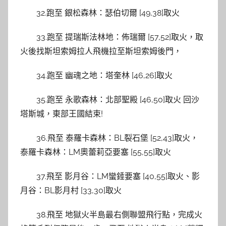
32.跑至 銀松森林：瑟伯切爾 [49,38]取火
33.跑至 提瑞斯法林地：佈瑞爾 [57,52]取火，取
火後找斯坦索姆拉人飛機拉至斯坦索姆後門，
34.跑至 幽魂之地：塔奎林 [46,26]取火
35.跑至 永歌森林：北部聖殿 [46,50]取火 回沙
塔斯城，東部王國結束!
36.飛至 泰羅卡森林：BL裂石堡 [52,43]取火，
泰羅卡森林：LM奧蕾莉亞要塞 [55,55]取火
37.飛至 影月谷：LM蠻錘要塞 [40,55]取火、影
月谷：BL影月村 [33,30]取火
38.飛至 地獄火半島最右側聯盟飛行點，完成火