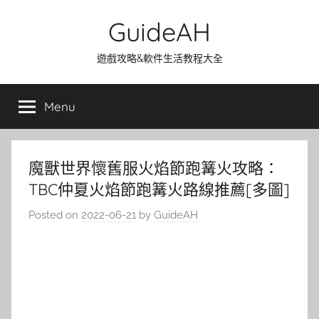
Skip
GuideAH
to
content
遊戲攻略&軟件生活教程大全
Menu
魔獸世界懷舊服火焰節跑篝火攻略：
TBC仲夏火焰節跑篝火路線推薦[多圖]
Posted on
2022-06-21
by
GuideAH